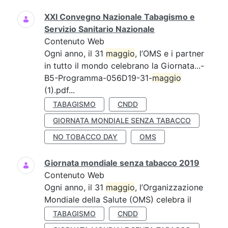
XXI Convegno Nazionale Tabagismo e
Servizio Sanitario Nazionale
Contenuto Web
Ogni anno, il 31
maggio
, l’OMS e i partner
in tutto il mondo celebrano la Giornata...-
B5-Programma-056D19-31-
maggio
(1).pdf...
TABAGISMO
CNDD
GIORNATA MONDIALE SENZA TABACCO
NO TOBACCO DAY
OMS
Giornata mondiale senza tabacco 2019
Contenuto Web
Ogni anno, il 31
maggio
, l’Organizzazione
Mondiale della Salute (OMS) celebra il
TABAGISMO
CNDD