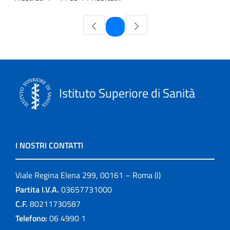
Pagina
1
Istituto Superiore di Sanità
I NOSTRI CONTATTI
Viale Regina Elena 299, 00161 – Roma (I)
Partita I.V.A.
03657731000
C.F.
80211730587
Telefono:
06 4990 1