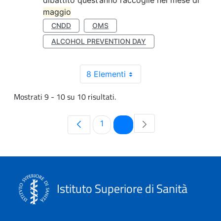
dibattito quest’anno raccoglie nel mese di
maggio
CNDD
OMS
ALCOHOL PREVENTION DAY
8 Elementi
Mostrati 9 - 10 su 10 risultati.
Pagina
Pagina
1
2
Istituto Superiore di Sanità