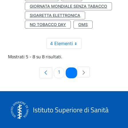
GIORNATA MONDIALE SENZA TABACCO
SIGARETTA ELETTRONICA
NO TOBACCO DAY
OMS
4 Elementi
Mostrati 5 - 8 su 8 risultati.
Pagina
Pagina
1
2
Istituto Superiore di Sanità