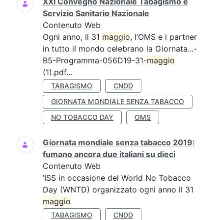
XXI Convegno Nazionale Tabagismo e
Servizio Sanitario Nazionale
Contenuto Web
Ogni anno, il 31
maggio
, l’OMS e i partner
in tutto il mondo celebrano la Giornata...-
B5-Programma-056D19-31-
maggio
(1).pdf...
TABAGISMO
CNDD
GIORNATA MONDIALE SENZA TABACCO
NO TOBACCO DAY
OMS
Giornata mondiale senza tabacco 2019:
fumano ancora due italiani su dieci
Contenuto Web
’ISS in occasione del World No Tobacco
Day (WNTD) organizzato ogni anno il 31
maggio
TABAGISMO
CNDD