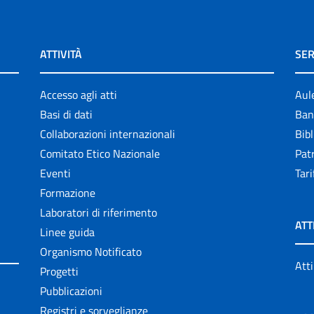
ATTIVITÀ
SER
Accesso agli atti
Aul
Basi di dati
Ban
Collaborazioni internazionali
Bibl
Comitato Etico Nazionale
Patr
Eventi
Tari
Formazione
Laboratori di riferimento
ATT
Linee guida
Organismo Notificato
Atti
Progetti
Pubblicazioni
Registri e sorveglianze