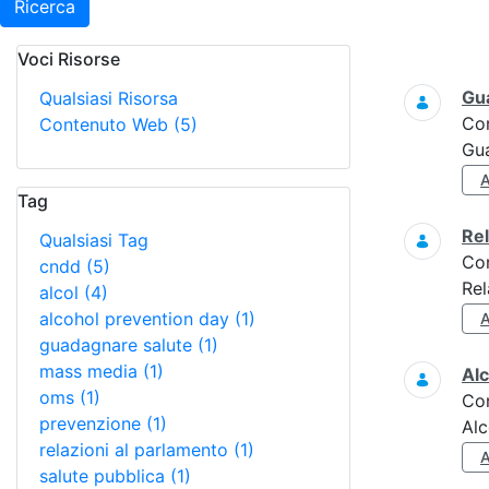
Ricerca
Voci Risorse
Ricerca
Gua
Qualsiasi Risorsa
Co
Contenuto Web
(5)
Gua
Tag
Re
Qualsiasi Tag
Co
cndd
(5)
Rel
alcol
(4)
alcohol prevention day
(1)
guadagnare salute
(1)
mass media
(1)
Alc
oms
(1)
Co
prevenzione
(1)
Alc
relazioni al parlamento
(1)
salute pubblica
(1)