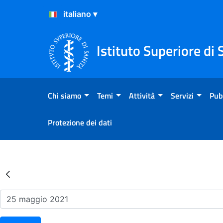
Salta al Contenuto
Salta al Footer
Istituto Superiore di 
Chi siamo
Temi
Attività
Servizi
Pub
Protezione dei dati
Risultati della Ricerca - Ev