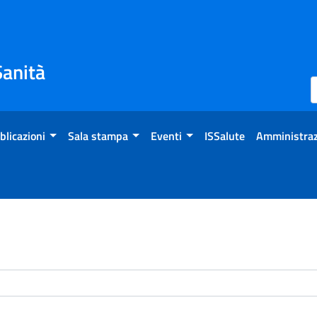
Sanità
blicazioni
Sala stampa
Eventi
ISSalute
Amministraz
enti