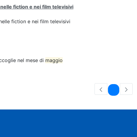
lle fiction e nei film televisivi
lle fiction e nei film televisivi
accoglie nel mese di
maggio
Pagina
1