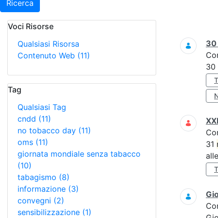
Ricerca
Voci Risorse
Ricerca
3
Qualsiasi Risorsa
Co
Contenuto Web
(11)
30
Tag
Qualsiasi Tag
cndd
(11)
XXI
no tobacco day
(11)
Co
oms
(11)
31
giornata mondiale senza tabacco
all
(10)
tabagismo
(8)
informazione
(3)
Gi
convegni
(2)
Co
sensibilizzazione
(1)
Gi