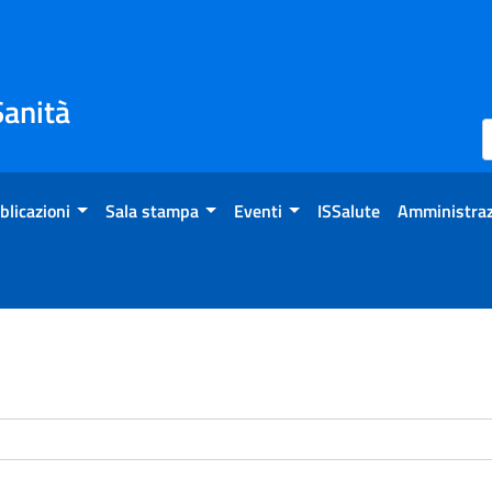
Sanità
blicazioni
Sala stampa
Eventi
ISSalute
Amministraz
enti