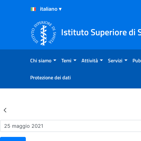
Salta al Contenuto
Salta al Footer
Istituto Superiore di 
Chi siamo
Temi
Attività
Servizi
Pub
Protezione dei dati
Risultati della Ricerca - Ev