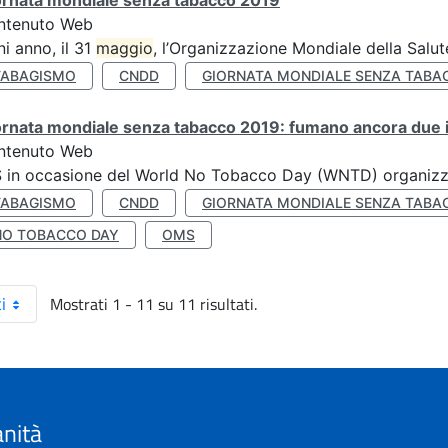
ornata mondiale senza tabacco 2019
ntenuto Web
i anno, il 31
maggio
, l’Organizzazione Mondiale della Salut
TABAGISMO
CNDD
GIORNATA MONDIALE SENZA TABA
rnata mondiale senza tabacco 2019: fumano ancora due ita
ntenuto Web
S in occasione del World No Tobacco Day (WNTD) organizz
TABAGISMO
CNDD
GIORNATA MONDIALE SENZA TABA
NO TOBACCO DAY
OMS
Mostrati 1 - 11 su 11 risultati.
i
anità