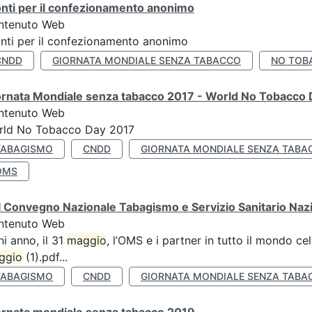
nti per il confezionamento anonimo
ntenuto Web
nti per il confezionamento anonimo
CNDD
GIORNATA MONDIALE SENZA TABACCO
NO TOB
ornata Mondiale senza tabacco 2017 - World No Tobacco
ntenuto Web
rld No Tobacco Day 2017
TABAGISMO
CNDD
GIORNATA MONDIALE SENZA TABA
OMS
 Convegno Nazionale Tabagismo e Servizio Sanitario Naz
ntenuto Web
i anno, il 31
maggio
, l’OMS e i partner in tutto il mondo 
ggio
(1).pdf...
TABAGISMO
CNDD
GIORNATA MONDIALE SENZA TABA