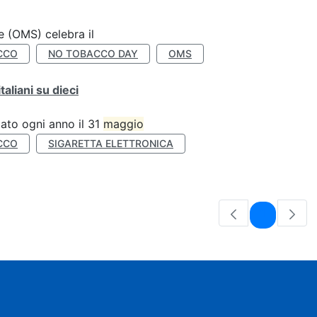
e (OMS) celebra il
CCO
NO TOBACCO DAY
OMS
liani su dieci
ato ogni anno il 31
maggio
CCO
SIGARETTA ELETTRONICA
Pagina
1