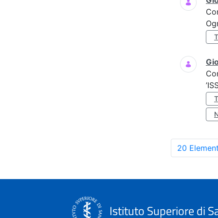
Gi
Co
Ogn
Gio
Co
’IS
20 Element
Istituto Superiore di S