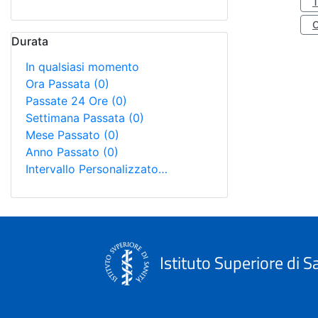
Durata
In qualsiasi momento
Ora Passata
(0)
Passate 24 Ore
(0)
Settimana Passata
(0)
Mese Passato
(0)
Anno Passato
(0)
Intervallo Personalizzato…
Istituto Superiore di S