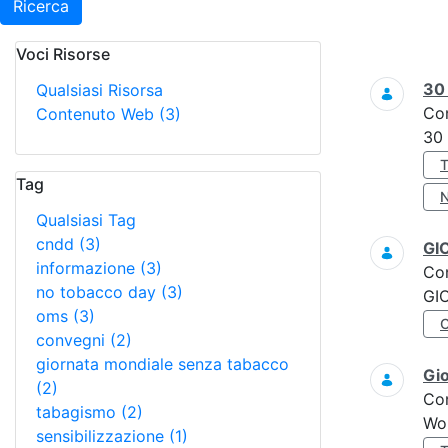
Ricerca
Voci Risorse
Ricerca
3
Qualsiasi Risorsa
Co
Contenuto Web
(3)
30
Tag
Qualsiasi Tag
cndd
(3)
GI
informazione
(3)
Co
no tobacco day
(3)
GI
oms
(3)
convegni
(2)
giornata mondiale senza tabacco
Gi
(2)
Co
tabagismo
(2)
Wo
sensibilizzazione
(1)