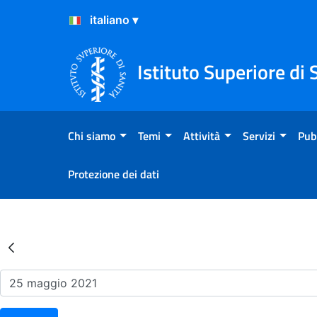
Salta al Contenuto
Salta al Footer
Istituto Superiore di 
Chi siamo
Temi
Attività
Servizi
Pub
Protezione dei dati
Risultati della Ricerca - Ev