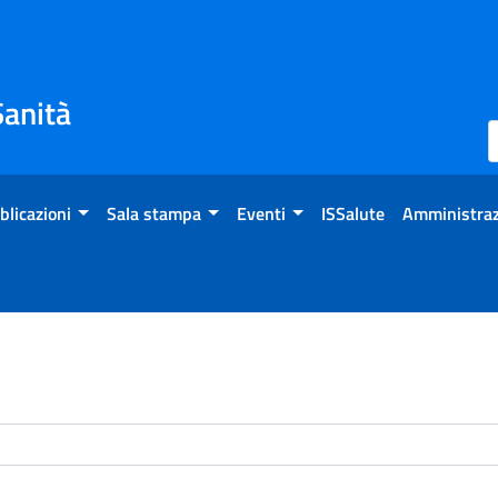
Sanità
blicazioni
Sala stampa
Eventi
ISSalute
Amministraz
enti