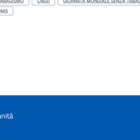
TABAGISMO
CNDD
GIORNATA MONDIALE SENZA TABA
OMS
anità