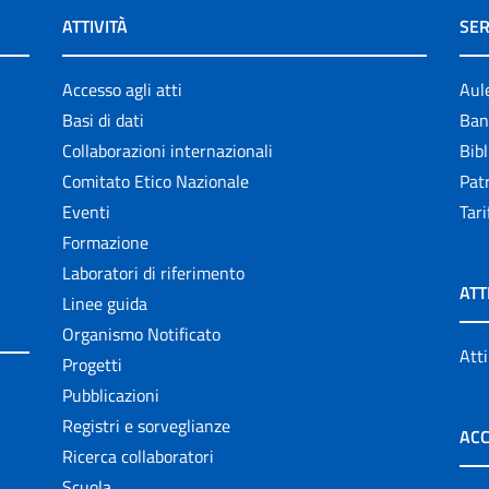
ATTIVITÀ
SER
Accesso agli atti
Aul
Basi di dati
Ban
Collaborazioni internazionali
Bibl
Comitato Etico Nazionale
Patr
Eventi
Tari
Formazione
Laboratori di riferimento
ATT
Linee guida
Organismo Notificato
Atti
Progetti
Pubblicazioni
Registri e sorveglianze
ACC
Ricerca collaboratori
Scuola