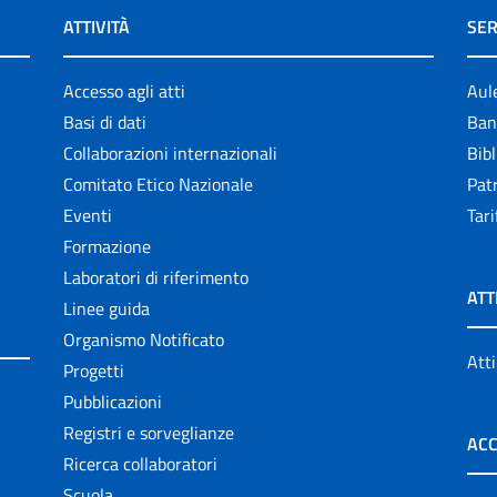
ATTIVITÀ
SER
Accesso agli atti
Aul
Basi di dati
Ban
Collaborazioni internazionali
Bibl
Comitato Etico Nazionale
Patr
Eventi
Tari
Formazione
Laboratori di riferimento
ATT
Linee guida
Organismo Notificato
Atti
Progetti
Pubblicazioni
Registri e sorveglianze
ACC
Ricerca collaboratori
Scuola