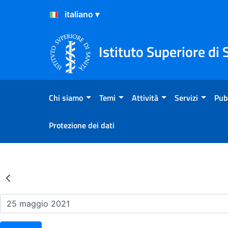
Salta al Contenuto
Salta al Footer
Istituto Superiore di 
Chi siamo
Temi
Attività
Servizi
Pub
Protezione dei dati
Risultati della Ricerca - Ev