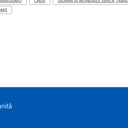
TABAGISMO
CNDD
GIORNATA MONDIALE SENZA TABA
OMS
anità