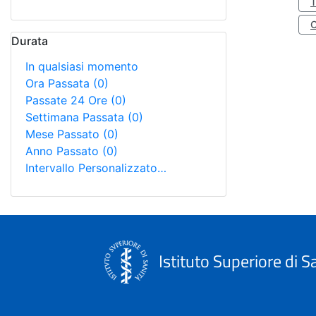
Durata
In qualsiasi momento
Ora Passata
(0)
Passate 24 Ore
(0)
Settimana Passata
(0)
Mese Passato
(0)
Anno Passato
(0)
Intervallo Personalizzato…
Istituto Superiore di S