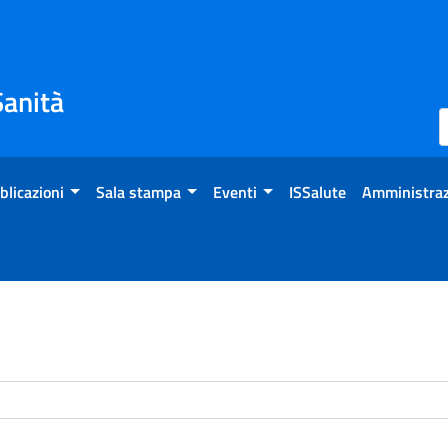
Sanità
blicazioni
Sala stampa
Eventi
ISSalute
Amministraz
enti