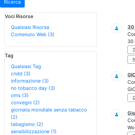
Ricerca
Voci Risorse
Ricerca
3
Qualsiasi Risorsa
Co
Contenuto Web
(3)
30
Tag
Qualsiasi Tag
cndd
(3)
GI
informazione
(3)
Co
no tobacco day
(3)
GI
oms
(3)
convegni
(2)
giornata mondiale senza tabacco
Gi
(2)
Co
tabagismo
(2)
Wo
sensibilizzazione
(1)