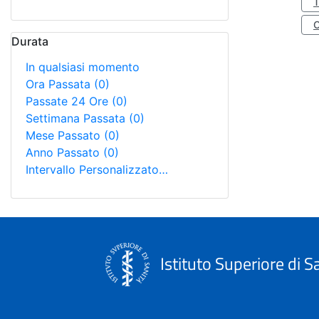
Durata
In qualsiasi momento
Ora Passata
(0)
Passate 24 Ore
(0)
Settimana Passata
(0)
Mese Passato
(0)
Anno Passato
(0)
Intervallo Personalizzato…
Istituto Superiore di S