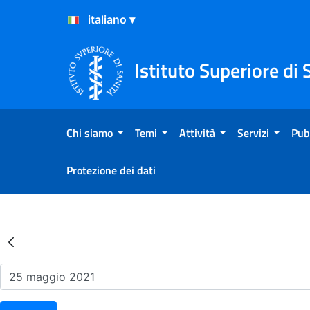
Salta al Contenuto
Salta al Footer
Istituto Superiore di 
Chi siamo
Temi
Attività
Servizi
Pub
Protezione dei dati
Risultati della Ricerca - Ev