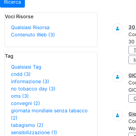
Ricerca
Voci Risorse
Ricerca
3
Qualsiasi Risorsa
Co
Contenuto Web
(3)
30
Tag
Qualsiasi Tag
cndd
(3)
GI
informazione
(3)
Co
no tobacco day
(3)
GI
oms
(3)
convegni
(2)
giornata mondiale senza tabacco
Gi
(2)
Co
tabagismo
(2)
Wo
sensibilizzazione
(1)