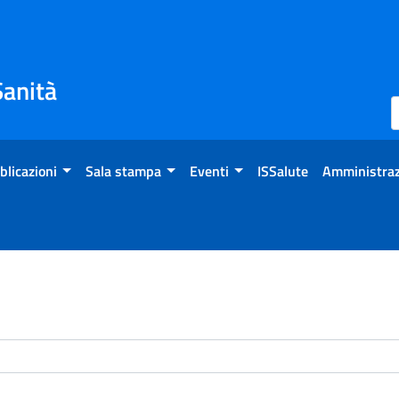
Sanità
blicazioni
Sala stampa
Eventi
ISSalute
Amministraz
enti