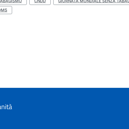
TABAGISMO
CNDD
GIORNATA MONDIALE SENZA TABA
OMS
anità