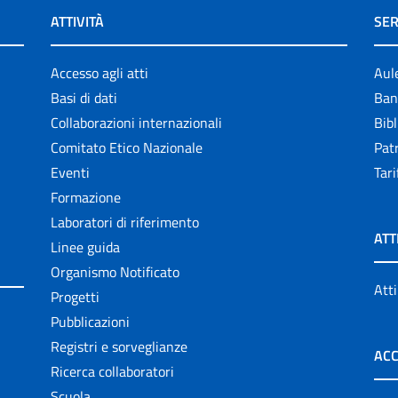
ATTIVITÀ
SER
Accesso agli atti
Aul
Basi di dati
Ban
Collaborazioni internazionali
Bibl
Comitato Etico Nazionale
Patr
Eventi
Tari
Formazione
Laboratori di riferimento
ATT
Linee guida
Organismo Notificato
Atti
Progetti
Pubblicazioni
Registri e sorveglianze
ACC
Ricerca collaboratori
Scuola