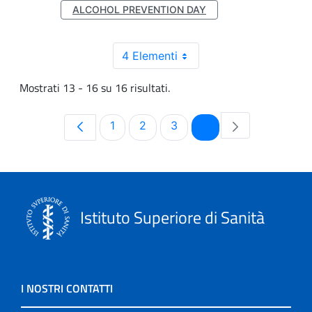
ALCOHOL PREVENTION DAY
4 Elementi
Mostrati 13 - 16 su 16 risultati.
Pagina
Pagina
Pagina
Pagina
1
2
3
4
Istituto Superiore di Sanità
I NOSTRI CONTATTI