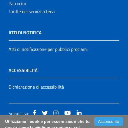
Patrocini
Tariffe dei servizi a terzi
ATTI DI NOTIFICA
Atti di notificazione per pubblici proclami
ACCESSIBILITÀ
Dichiarazione di accessibilità
Seguici su:
Utilizziamo i cookie per essere sicuri che tu
Acconsento
Accessibilità: form di segnalazione di prima istanza per
possa avere la migliore esperienza sul