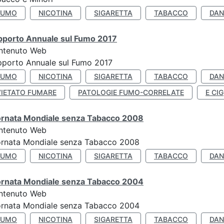
FUMO
NICOTINA
SIGARETTA
TABACCO
DAN
pporto Annuale sul Fumo 2017
ntenuto Web
porto Annuale sul Fumo 2017
FUMO
NICOTINA
SIGARETTA
TABACCO
DAN
VIETATO FUMARE
PATOLOGIE FUMO-CORRELATE
E CIG
ornata Mondiale senza Tabacco 2008
ntenuto Web
ornata Mondiale senza Tabacco 2008
FUMO
NICOTINA
SIGARETTA
TABACCO
DAN
ornata Mondiale senza Tabacco 2004
ntenuto Web
ornata Mondiale senza Tabacco 2004
FUMO
NICOTINA
SIGARETTA
TABACCO
DAN