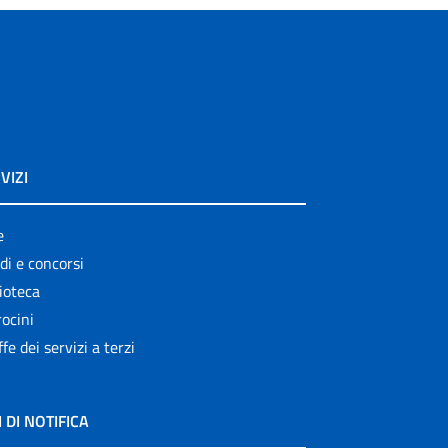
VIZI
e
di e concorsi
ioteca
ocini
ffe dei servizi a terzi
I DI NOTIFICA