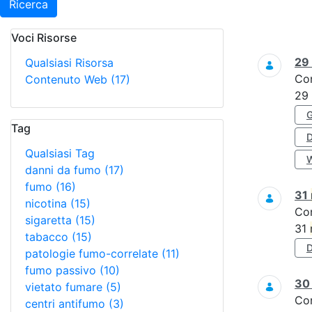
Ricerca
Voci Risorse
Ricerca
29
Qualsiasi Risorsa
Co
Contenuto Web
(17)
29
Tag
Qualsiasi Tag
danni da fumo
(17)
fumo
(16)
31
nicotina
(15)
Co
sigaretta
(15)
31
tabacco
(15)
patologie fumo-correlate
(11)
fumo passivo
(10)
3
vietato fumare
(5)
Co
centri antifumo
(3)