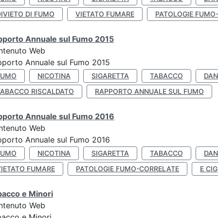
IVIETO DI FUMO
VIETATO FUMARE
PATOLOGIE FUMO
pporto Annuale sul Fumo 2015
ntenuto Web
pporto Annuale sul Fumo 2015
FUMO
NICOTINA
SIGARETTA
TABACCO
DAN
TABACCO RISCALDATO
RAPPORTO ANNUALE SUL FUMO
pporto Annuale sul Fumo 2016
ntenuto Web
pporto Annuale sul Fumo 2016
FUMO
NICOTINA
SIGARETTA
TABACCO
DAN
VIETATO FUMARE
PATOLOGIE FUMO-CORRELATE
E CIG
bacco e Minori
ntenuto Web
acco e Minori