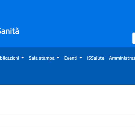
Sanità
blicazioni
Sala stampa
Eventi
ISSalute
Amministraz
enti