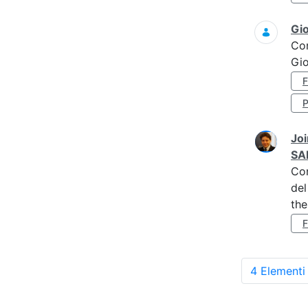
Gi
Co
Gi
Joi
SA
Co
del
the
4 Elementi