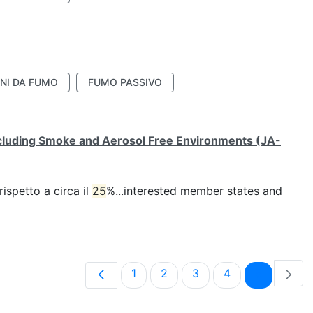
NI DA FUMO
FUMO PASSIVO
ncluding Smoke and Aerosol Free Environments (JA-
ispetto a circa il
25
%...interested member states and
Pagina
Pagina
Pagina
Pagina
Pagina
1
2
3
4
5