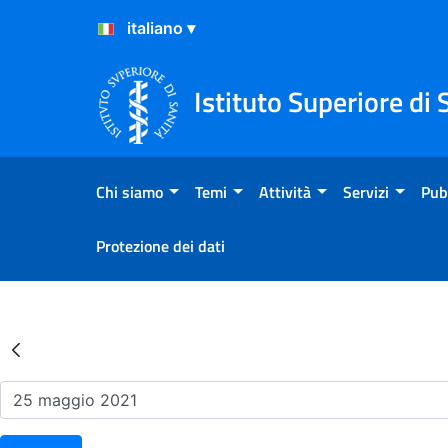
Salta al Contenuto
Salta al Footer
Istituto Superiore di 
Chi siamo
Temi
Attività
Servizi
Pub
Protezione dei dati
Risultati della Ricerca - Ev