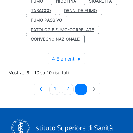
FUMO
NICOTINA
SIGARETTA
TABACCO
DANNI DA FUMO
FUMO PASSIVO
PATOLOGIE FUMO-CORRELATE
CONVEGNO NAZIONALE
4 Elementi
Mostrati 9 - 10 su 10 risultati.
Pagina
Pagina
Pagina
1
2
3
Istituto Superiore di Sanità