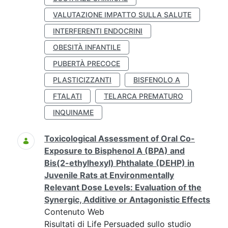
VALUTAZIONE IMPATTO SULLA SALUTE
INTERFERENTI ENDOCRINI
OBESITÀ INFANTILE
PUBERTÀ PRECOCE
PLASTICIZZANTI
BISFENOLO A
FTALATI
TELARCA PREMATURO
INQUINAME
Toxicological Assessment of Oral Co-
Exposure to Bisphenol A (BPA) and
Bis(2-ethylhexyl) Phthalate (DEHP) in
Juvenile Rats at Environmentally
Relevant Dose Levels: Evaluation of the
Synergic, Additive or Antagonistic Effects
Contenuto Web
Risultati di Life Persuaded sullo studio