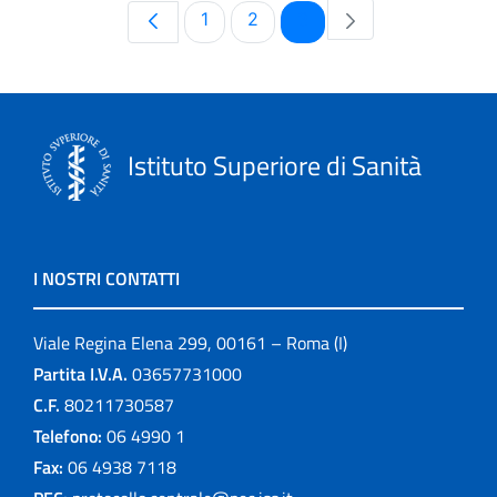
Pagina
Pagina
Pagina
1
2
3
Istituto Superiore di Sanità
I NOSTRI CONTATTI
Viale Regina Elena 299, 00161 – Roma (I)
Partita I.V.A.
03657731000
C.F.
80211730587
Telefono:
06 4990 1
Fax:
06 4938 7118