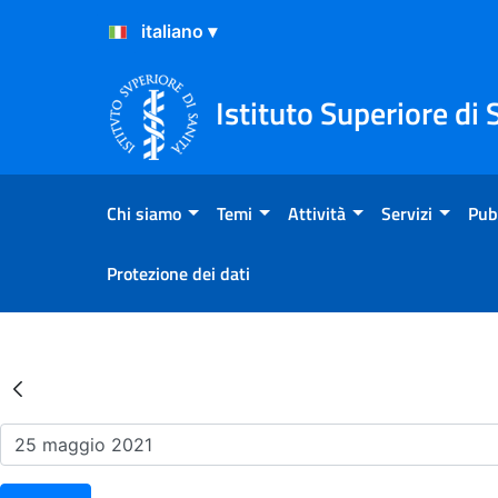
Salta al Contenuto
Salta al Footer
Istituto Superiore di 
Chi siamo
Temi
Attività
Servizi
Pub
Protezione dei dati
Risultati della Ricerca - Ev