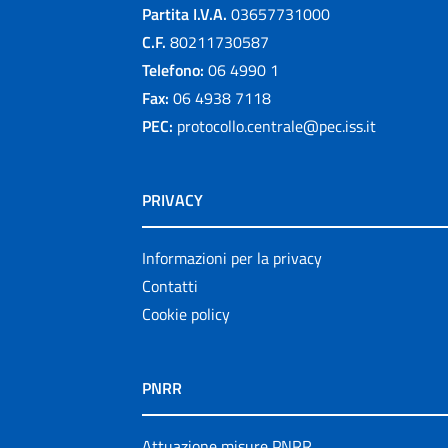
Partita I.V.A.
03657731000
C.F.
80211730587
Telefono:
06 4990 1
Fax:
06 4938 7118
PEC:
protocollo.centrale@pec.iss.it
PRIVACY
Informazioni per la privacy
Contatti
Cookie policy
PNRR
Attuazione misure PNRR