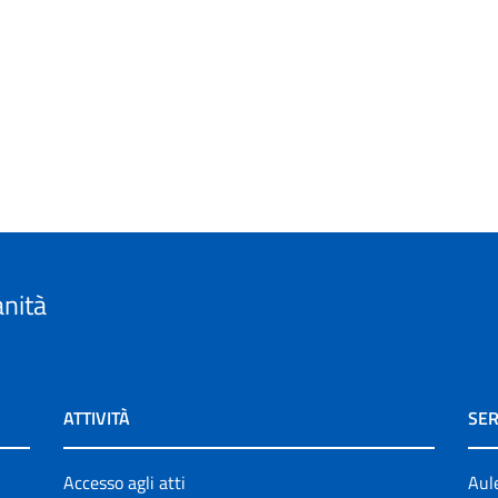
anità
ATTIVITÀ
SER
Accesso agli atti
Aul