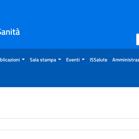
Sanità
blicazioni
Sala stampa
Eventi
ISSalute
Amministraz
enti