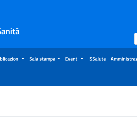
Sanità
blicazioni
Sala stampa
Eventi
ISSalute
Amministraz
enti