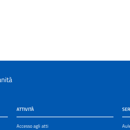
anità
ATTIVITÀ
SER
Accesso agli atti
Aul