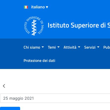
Salta al Contenuto
Salta al Footer
Istituto Superiore di 
Chi siamo
Temi
Attività
Servizi
Pub
Protezione dei dati
Risultati della Ricerca - Ev