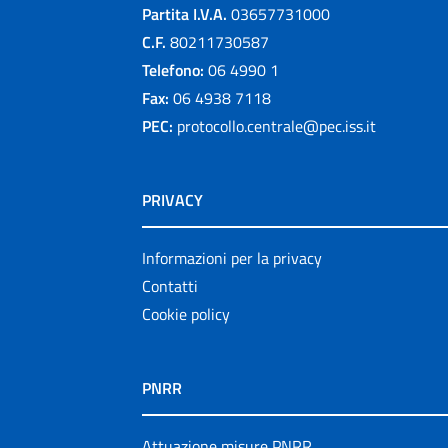
Partita I.V.A.
03657731000
C.F.
80211730587
Telefono:
06 4990 1
Fax:
06 4938 7118
PEC:
protocollo.centrale@pec.iss.it
PRIVACY
Informazioni per la privacy
Contatti
Cookie policy
PNRR
Attuazione misure PNRR