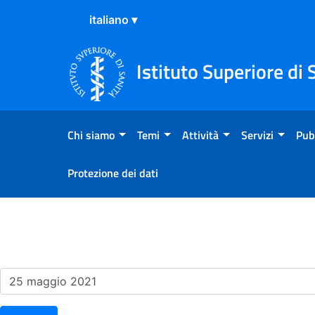
Salta al Contenuto
Salta al Footer
Istituto Superiore di 
Chi siamo
Temi
Attività
Servizi
Pub
Protezione dei dati
Risultati della Ricerca - Ev