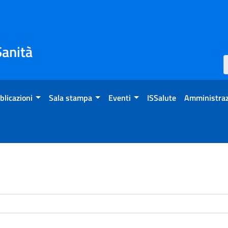
Sanità
blicazioni
Sala stampa
Eventi
ISSalute
Amministraz
enti