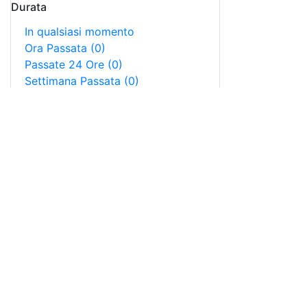
Durata
In qualsiasi momento
Ora Passata
(0)
Passate 24 Ore
(0)
Settimana Passata
(0)
Mese Passato
(0)
Anno Passato
(0)
Intervallo Personalizzato…
Istituto Superiore di S
I NOSTRI CONTATTI