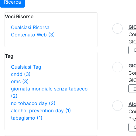
Ricerca
Voci Risorse
Ricerca
GI
Qualsiasi Risorsa
Co
Contenuto Web
(3)
GI
Tag
GI
Qualsiasi Tag
Co
cndd
(3)
GI
oms
(3)
giornata mondiale senza tabacco
(2)
no tobacco day
(2)
Al
alcohol prevention day
(1)
Co
tabagismo
(1)
Pre