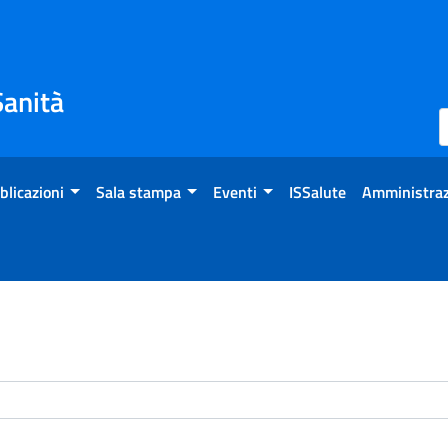
Sanità
blicazioni
Sala stampa
Eventi
ISSalute
Amministraz
enti