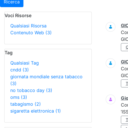
Ricerca
Voci Risorse
Ricerca
GI
Qualsiasi Risorsa
Co
Contenuto Web
(3)
GI
Tag
GI
Qualsiasi Tag
Co
cndd
(3)
GI
giornata mondiale senza tabacco
(3)
no tobacco day
(3)
oms
(3)
Gio
tabagismo
(2)
Co
sigaretta elettronica
(1)
’IS