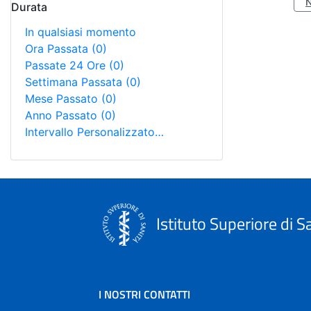
Durata
In qualsiasi momento
Ora Passata
(0)
Passate 24 Ore
(0)
Settimana Passata
(0)
Mese Passato
(0)
Anno Passato
(0)
Intervallo Personalizzato…
Istituto Superiore di S
I NOSTRI CONTATTI