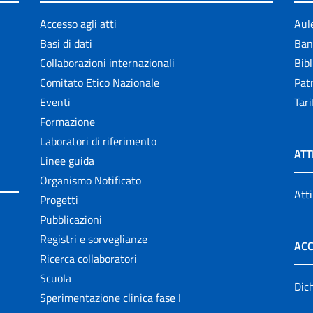
Accesso agli atti
Aul
Basi di dati
Ban
Collaborazioni internazionali
Bibl
Comitato Etico Nazionale
Patr
Eventi
Tari
Formazione
Laboratori di riferimento
ATT
Linee guida
Organismo Notificato
Atti
Progetti
Pubblicazioni
Registri e sorveglianze
ACC
Ricerca collaboratori
Scuola
Dich
Sperimentazione clinica fase I