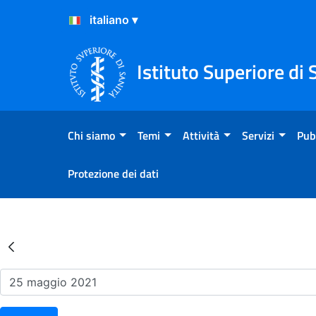
Salta al Contenuto
Salta al Footer
Istituto Superiore di 
Chi siamo
Temi
Attività
Servizi
Pub
Protezione dei dati
Risultati della Ricerca - Ev