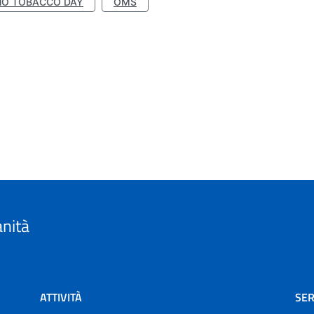
NO TOBACCO DAY
OMS
anità
ATTIVITÀ
SER