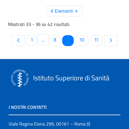
4 Elementi
Mostrati 33 - 36 su 42 risultati.
Pagina
Pagina
Pagina
Pagina
Pagina
1
...
8
9
10
11
Pagine intermedie Use TAB to navigate.
Istituto Superiore di Sanità
I NOSTRI CONTATTI
Viale Regina Elena 299, 00161 – Roma (I)