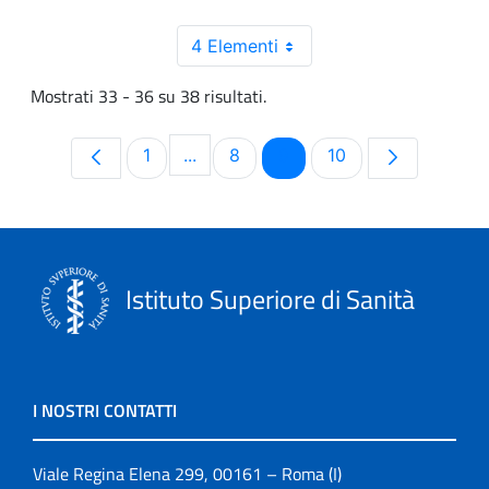
4 Elementi
Mostrati 33 - 36 su 38 risultati.
Pagina
Pagina
Pagina
Pagina
1
...
8
9
10
Pagine intermedie Use TAB to navig
Istituto Superiore di Sanità
I NOSTRI CONTATTI
Viale Regina Elena 299, 00161 – Roma (I)