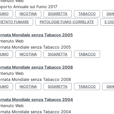
ntenuto Web
porto Annuale sul Fumo 2017
FUMO
NICOTINA
SIGARETTA
TABACCO
DAN
VIETATO FUMARE
PATOLOGIE FUMO-CORRELATE
E CIG
ornata Mondiale senza Tabacco 2005
ntenuto Web
ornata Mondiale senza Tabacco 2005
FUMO
NICOTINA
SIGARETTA
TABACCO
ornata Mondiale senza Tabacco 2008
ntenuto Web
ornata Mondiale senza Tabacco 2008
FUMO
NICOTINA
SIGARETTA
TABACCO
DAN
ornata Mondiale senza Tabacco 2004
ntenuto Web
ornata Mondiale senza Tabacco 2004