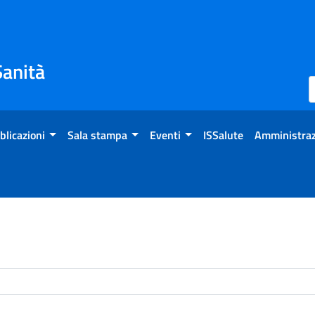
Sanità
blicazioni
Sala stampa
Eventi
ISSalute
Amministraz
enti