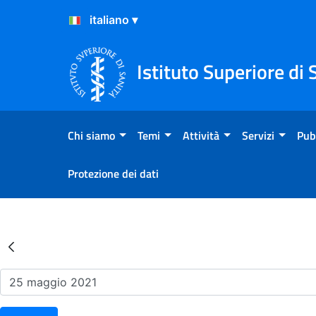
Salta al Contenuto
Salta al Footer
Istituto Superiore di 
Chi siamo
Temi
Attività
Servizi
Pub
Protezione dei dati
Risultati della Ricerca - Ev