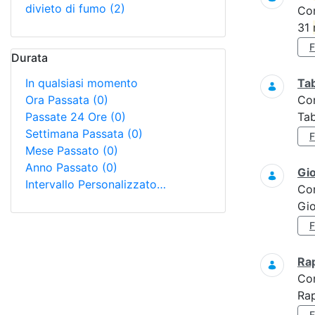
divieto di fumo
(2)
Co
31
Durata
In qualsiasi momento
Tab
Ora Passata
(0)
Co
Passate 24 Ore
(0)
Tab
Settimana Passata
(0)
Mese Passato
(0)
Anno Passato
(0)
Gi
Intervallo Personalizzato…
Co
Gi
Ra
Co
Rap