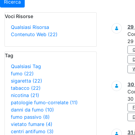
Ricerca
Voci Risorse
Ricerca
29
Qualsiasi Risorsa
Co
Contenuto Web
(22)
29
Tag
Qualsiasi Tag
fumo
(22)
sigaretta
(22)
3
tabacco
(22)
Co
nicotina
(21)
30
patologie fumo-correlate
(11)
danni da fumo
(10)
fumo passivo
(8)
D
vietato fumare
(4)
centri antifumo
(3)
31