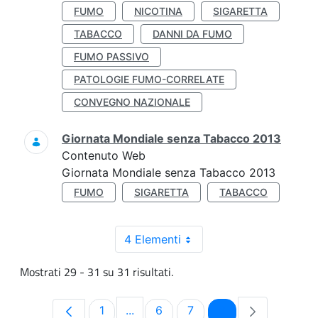
FUMO
NICOTINA
SIGARETTA
TABACCO
DANNI DA FUMO
FUMO PASSIVO
PATOLOGIE FUMO-CORRELATE
CONVEGNO NAZIONALE
Giornata Mondiale senza Tabacco 2013
Contenuto Web
Giornata Mondiale senza Tabacco 2013
FUMO
SIGARETTA
TABACCO
4 Elementi
Mostrati 29 - 31 su 31 risultati.
Pagina
Pagina
Pagina
Pagina
1
...
6
7
8
Pagine intermedie Use TAB to navi