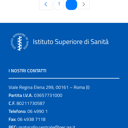
Pagina
Pagina
1
2
Istituto Superiore di Sanità
I NOSTRI CONTATTI
Viale Regina Elena 299, 00161 – Roma (I)
Partita I.V.A.
03657731000
C.F.
80211730587
Telefono:
06 4990 1
Fax:
06 4938 7118
PEC:
protocollo.centrale@pec.iss.it