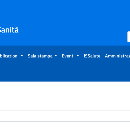
Sanità
blicazioni
Sala stampa
Eventi
ISSalute
Amministraz
enti