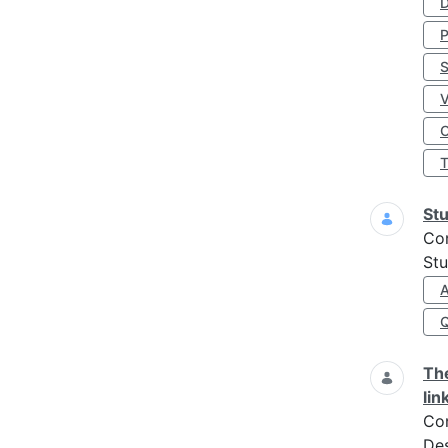
D
S
O
Stu
Co
Stu
A
The
lin
Co
Des