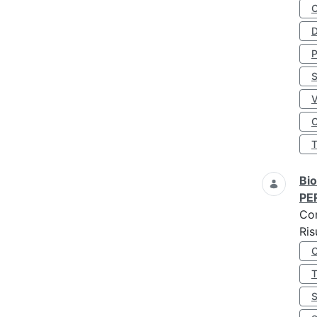
D
S
O
Bio
PE
Co
Ris