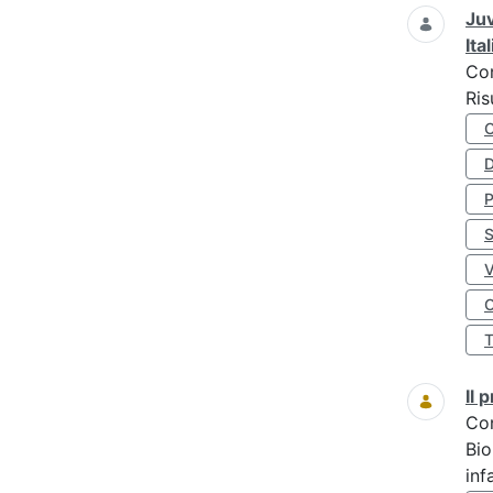
Juv
Ita
Co
Ris
D
S
O
Il
Co
Bio
inf