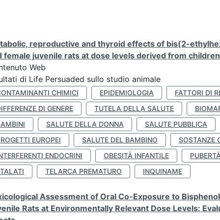
abolic, reproductive and thyroid effects of bis(2-ethylhe
 female juvenile rats at dose levels derived from childre
ntenuto Web
ultati di Life Persuaded sullo studio animale
CONTAMINANTI CHIMICI
EPIDEMIOLOGIA
FATTORI DI R
IFFERENZE DI GENERE
TUTELA DELLA SALUTE
BIOMA
BAMBINI
SALUTE DELLA DONNA
SALUTE PUBBLICA
PROGETTI EUROPEI
SALUTE DEL BAMBINO
SOSTANZE 
NTERFERENTI ENDOCRINI
OBESITÀ INFANTILE
PUBERT
FTALATI
TELARCA PREMATURO
INQUINAME
icological Assessment of Oral Co-Exposure to Bisphenol 
enile Rats at Environmentally Relevant Dose Levels: Evalu