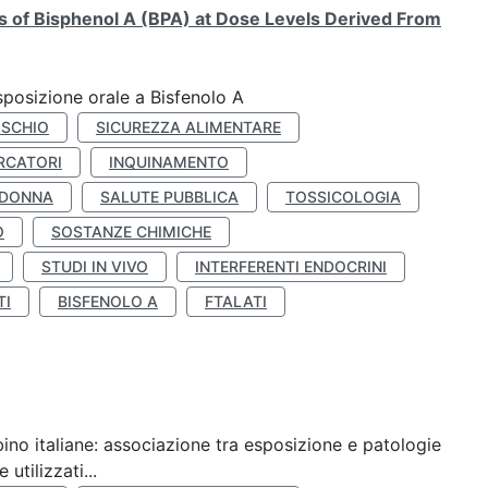
ts of Bisphenol A (BPA) at Dose Levels Derived From
esposizione orale a Bisfenolo A
ISCHIO
SICUREZZA ALIMENTARE
RCATORI
INQUINAMENTO
 DONNA
SALUTE PUBBLICA
TOSSICOLOGIA
O
SOSTANZE CHIMICHE
STUDI IN VIVO
INTERFERENTI ENDOCRINI
TI
BISFENOLO A
FTALATI
ino italiane: associazione tra esposizione e patologie
utilizzati...