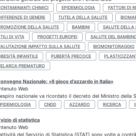
CONTAMINANTI CHIMICI
EPIDEMIOLOGIA
FATTORI DI R
IFFERENZE DI GENERE
TUTELA DELLA SALUTE
BIOMA
PROMOZIONE DELLA SALUTE
BAMBINI
SALUTE DELLA
TILI DI VITA
PROGETTI EUROPEI
SALUTE DEL BAMBIN
VALUTAZIONE IMPATTO SULLA SALUTE
BIOMONITORAGGIO
BESITÀ INFANTILE
PUBERTÀ PRECOCE
PLASTICIZZAN
TELARCA PREMATURO
Convegno Nazionale: «Il gioco d’azzardo in Italia»
ntenuto Web
respiro nazionale va ricordato il decreto del Ministro della 
EPIDEMIOLOGIA
CNDD
AZZARDO
RICERCA
vizio di statistica
ntenuto Web
attività del Servizio di Statistica (STAT) sono volte a contr