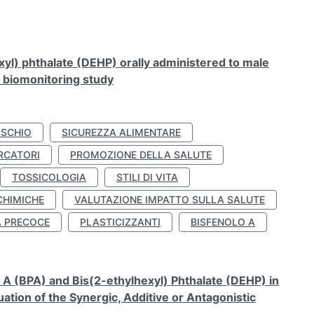
xyl) phthalate (DEHP) orally administered to male
n biomonitoring study
ISCHIO
SICUREZZA ALIMENTARE
RCATORI
PROMOZIONE DELLA SALUTE
TOSSICOLOGIA
STILI DI VITA
CHIMICHE
VALUTAZIONE IMPATTO SULLA SALUTE
À PRECOCE
PLASTICIZZANTI
BISFENOLO A
A (BPA) and Bis(2-ethylhexyl) Phthalate (DEHP) in
ation of the Synergic, Additive or Antagonistic