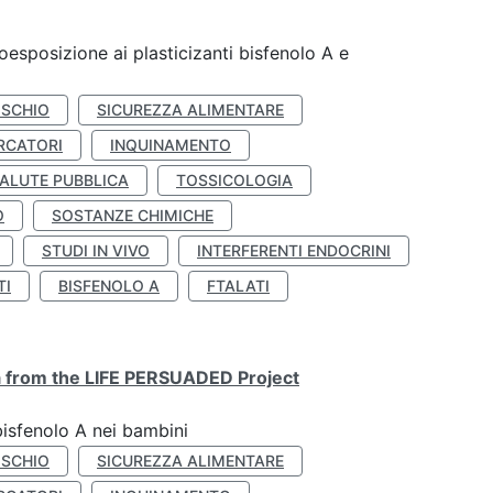
coesposizione ai plasticizanti bisfenolo A e
ISCHIO
SICUREZZA ALIMENTARE
RCATORI
INQUINAMENTO
ALUTE PUBBLICA
TOSSICOLOGIA
O
SOSTANZE CHIMICHE
STUDI IN VIVO
INTERFERENTI ENDOCRINI
TI
BISFENOLO A
FTALATI
ta from the LIFE PERSUADED Project
bisfenolo A nei bambini
ISCHIO
SICUREZZA ALIMENTARE