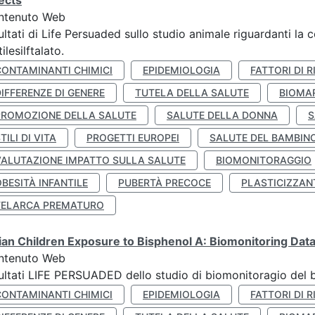
ects
ntenuto Web
ultati di Life Persuaded sullo studio animale riguardanti la 
tilesilftalato.
CONTAMINANTI CHIMICI
EPIDEMIOLOGIA
FATTORI DI R
IFFERENZE DI GENERE
TUTELA DELLA SALUTE
BIOMA
PROMOZIONE DELLA SALUTE
SALUTE DELLA DONNA
S
TILI DI VITA
PROGETTI EUROPEI
SALUTE DEL BAMBIN
VALUTAZIONE IMPATTO SULLA SALUTE
BIOMONITORAGGIO
BESITÀ INFANTILE
PUBERTÀ PRECOCE
PLASTICIZZAN
TELARCA PREMATURO
lian Children Exposure to Bisphenol A: Biomonitoring Da
ntenuto Web
ultati LIFE PERSUADED dello studio di biomonitoragio del 
CONTAMINANTI CHIMICI
EPIDEMIOLOGIA
FATTORI DI R