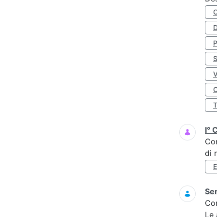
D
S
O
I° 
Co
di 
Ser
Co
Le 