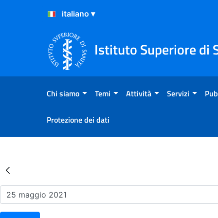
Salta al Contenuto
Salta al Footer
Istituto Superiore di 
Chi siamo
Temi
Attività
Servizi
Pub
Protezione dei dati
Risultati della Ricerca - Ev