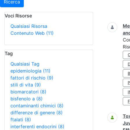
Ricerca
Voci Risorse
Ricerca
Met
Qualsiasi Risorsa
and
Contenuto Web
(11)
Co
Ris
Tag
Qualsiasi Tag
D
epidemiologia
(11)
fattori di rischio
(9)
stili di vita
(9)
biomarcatori
(8)
I
bisfenolo a
(8)
contaminanti chimici
(8)
differenze di genere
(8)
Tox
ftalati
(8)
Juv
interferenti endocrini
(8)