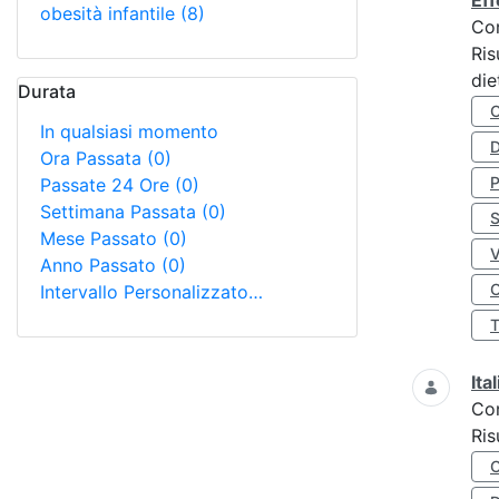
Eff
obesità infantile
(8)
Co
Ris
die
Durata
In qualsiasi momento
D
Ora Passata
(0)
Passate 24 Ore
(0)
Settimana Passata
(0)
S
Mese Passato
(0)
Anno Passato
(0)
O
Intervallo Personalizzato…
Ita
Co
Ris