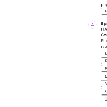
pop
Il
IT
Co
Fta
rap
D
S
O