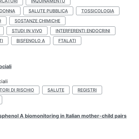
RCATORI
INQUINAMENTO
 DONNA
SALUTE PUBBLICA
TOSSICOLOGIA
O
SOSTANZE CHIMICHE
STUDI IN VIVO
INTERFERENTI ENDOCRINI
TI
BISFENOLO A
FTALATI
ciali
iali
TORI DI RISCHIO
SALUTE
REGISTRI
henol A biomonitoring in Italian mother-child pairs