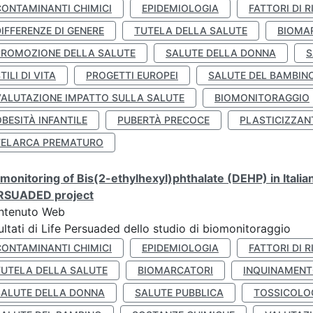
CONTAMINANTI CHIMICI
EPIDEMIOLOGIA
FATTORI DI R
IFFERENZE DI GENERE
TUTELA DELLA SALUTE
BIOMA
PROMOZIONE DELLA SALUTE
SALUTE DELLA DONNA
S
TILI DI VITA
PROGETTI EUROPEI
SALUTE DEL BAMBIN
VALUTAZIONE IMPATTO SULLA SALUTE
BIOMONITORAGGIO
BESITÀ INFANTILE
PUBERTÀ PRECOCE
PLASTICIZZAN
TELARCA PREMATURO
monitoring of Bis(2-ethylhexyl)phthalate (DEHP) in Italia
RSUADED project
ntenuto Web
ultati di Life Persuaded dello studio di biomonitoraggio
CONTAMINANTI CHIMICI
EPIDEMIOLOGIA
FATTORI DI R
TUTELA DELLA SALUTE
BIOMARCATORI
INQUINAMEN
SALUTE DELLA DONNA
SALUTE PUBBLICA
TOSSICOLO