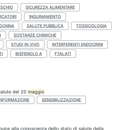
ISCHIO
SICUREZZA ALIMENTARE
RCATORI
INQUINAMENTO
 DONNA
SALUTE PUBBLICA
TOSSICOLOGIA
O
SOSTANZE CHIMICHE
STUDI IN VIVO
INTERFERENTI ENDOCRINI
TI
BISFENOLO A
FTALATI
Salute del 20
maggio
INFORMAZIONE
SENSIBILIZZAZIONE
ibuire alla conoscenza dello stato di salute della