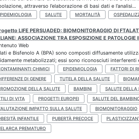
olazione, attraverso l’elaborazione di basi dati e l’analisi...
EPIDEMIOLOGIA
SALUTE
MORTALITÀ
OSPEDALIZ
 progetto LIFE PERSUADED: BIOMONITORAGGIO DI FTALA
ALIANE: ASSOCIAZIONE TRA ESPOSIZIONE E PATOLOGIE I
ntenuto Web
lati e Bisfenolo A (BPA) sono composti diffusamente utilizza
idamente metabolizzati; essi sono riconosciuti interferenti e
CONTAMINANTI CHIMICI
EPIDEMIOLOGIA
FATTORI DI R
IFFERENZE DI GENERE
TUTELA DELLA SALUTE
BIOMA
PROMOZIONE DELLA SALUTE
BAMBINI
SALUTE DELLA
TILI DI VITA
PROGETTI EUROPEI
SALUTE DEL BAMBIN
VALUTAZIONE IMPATTO SULLA SALUTE
BIOMONITORAGGIO
BESITÀ INFANTILE
PUBERTÀ PRECOCE
PLASTICIZZAN
TELARCA PREMATURO