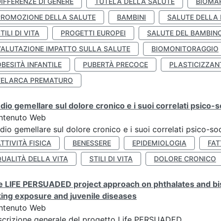
IFFERENZE DI GENERE
TUTELA DELLA SALUTE
BIOMA
PROMOZIONE DELLA SALUTE
BAMBINI
SALUTE DELLA
TILI DI VITA
PROGETTI EUROPEI
SALUTE DEL BAMBIN
VALUTAZIONE IMPATTO SULLA SALUTE
BIOMONITORAGGIO
BESITÀ INFANTILE
PUBERTÀ PRECOCE
PLASTICIZZAN
TELARCA PREMATURO
dio gemellare sul dolore cronico e i suoi correlati psico-so
ntenuto Web
dio gemellare sul dolore cronico e i suoi correlati psico-soc
TTIVITÀ FISICA
BENESSERE
EPIDEMIOLOGIA
FAT
QUALITÀ DELLA VITA
STILI DI VITA
DOLORE CRONICO
 LIFE PERSUADED project approach on phthalates and bisp
king exposure and juvenile diseases
ntenuto Web
crizione generale del progetto Life PERSUADED