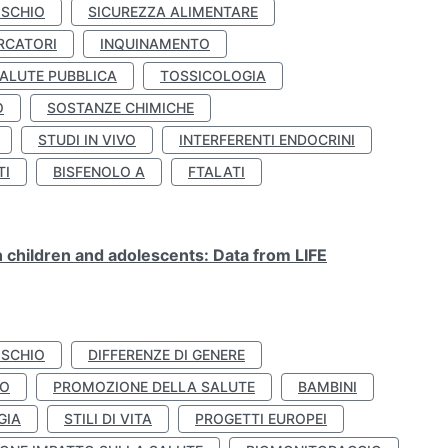
ISCHIO
SICUREZZA ALIMENTARE
RCATORI
INQUINAMENTO
ALUTE PUBBLICA
TOSSICOLOGIA
O
SOSTANZE CHIMICHE
STUDI IN VIVO
INTERFERENTI ENDOCRINI
TI
BISFENOLO A
FTALATI
n children and adolescents: Data from LIFE
ISCHIO
DIFFERENZE DI GENERE
TO
PROMOZIONE DELLA SALUTE
BAMBINI
GIA
STILI DI VITA
PROGETTI EUROPEI