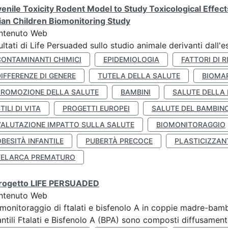
enile Toxicity Rodent Model to Study Toxicological Effec
lian Children Biomonitoring Study
ntenuto Web
ultati di Life Persuaded sullo studio animale derivanti dall'
CONTAMINANTI CHIMICI
EPIDEMIOLOGIA
FATTORI DI R
IFFERENZE DI GENERE
TUTELA DELLA SALUTE
BIOMA
PROMOZIONE DELLA SALUTE
BAMBINI
SALUTE DELLA
TILI DI VITA
PROGETTI EUROPEI
SALUTE DEL BAMBIN
VALUTAZIONE IMPATTO SULLA SALUTE
BIOMONITORAGGIO
BESITÀ INFANTILE
PUBERTÀ PRECOCE
PLASTICIZZAN
TELARCA PREMATURO
 progetto LIFE PERSUADED
ntenuto Web
monitoraggio di ftalati e bisfenolo A in coppie madre-bamb
antili Ftalati e Bisfenolo A (BPA) sono composti diffusamente 