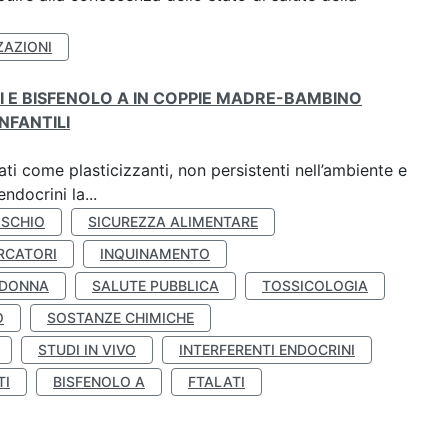
ZAZIONI
TI E BISFENOLO A IN COPPIE MADRE-BAMBINO
NFANTILI
ti come plasticizzanti, non persistenti nell’ambiente e
ndocrini la...
ISCHIO
SICUREZZA ALIMENTARE
RCATORI
INQUINAMENTO
 DONNA
SALUTE PUBBLICA
TOSSICOLOGIA
O
SOSTANZE CHIMICHE
STUDI IN VIVO
INTERFERENTI ENDOCRINI
TI
BISFENOLO A
FTALATI