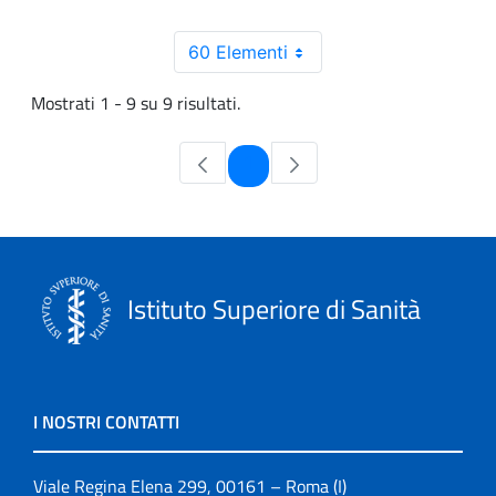
60 Elementi
Mostrati 1 - 9 su 9 risultati.
Pagina
1
Istituto Superiore di Sanità
I NOSTRI CONTATTI
Viale Regina Elena 299, 00161 – Roma (I)