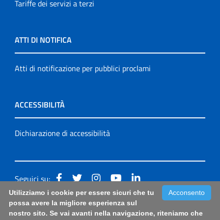
Tariffe dei servizi a terzi
ATTI DI NOTIFICA
Atti di notificazione per pubblici proclami
ACCESSIBILITÀ
Dichiarazione di accessibilità
Seguici su:
Utilizziamo i cookie per essere sicuri che tu
Acconsento
Accessibilità: form di segnalazione di prima istanza per
possa avere la migliore esperienza sul
nostro sito. Se vai avanti nella navigazione, riteniamo che
questa pagina
|
Note Legali
|
Sitemap