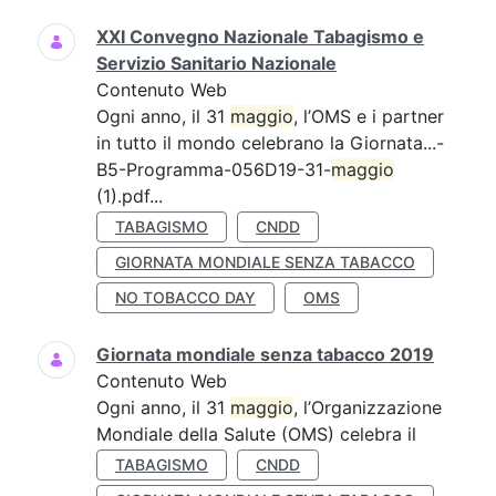
XXI Convegno Nazionale Tabagismo e
Servizio Sanitario Nazionale
Contenuto Web
Ogni anno, il 31
maggio
, l’OMS e i partner
in tutto il mondo celebrano la Giornata...-
B5-Programma-056D19-31-
maggio
(1).pdf...
TABAGISMO
CNDD
GIORNATA MONDIALE SENZA TABACCO
NO TOBACCO DAY
OMS
Giornata mondiale senza tabacco 2019
Contenuto Web
Ogni anno, il 31
maggio
, l’Organizzazione
Mondiale della Salute (OMS) celebra il
TABAGISMO
CNDD