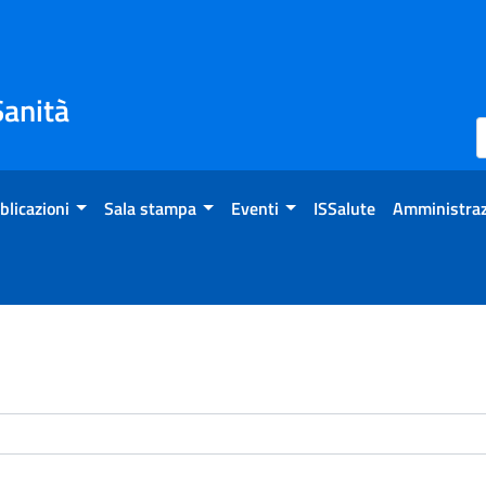
Sanità
blicazioni
Sala stampa
Eventi
ISSalute
Amministraz
enti