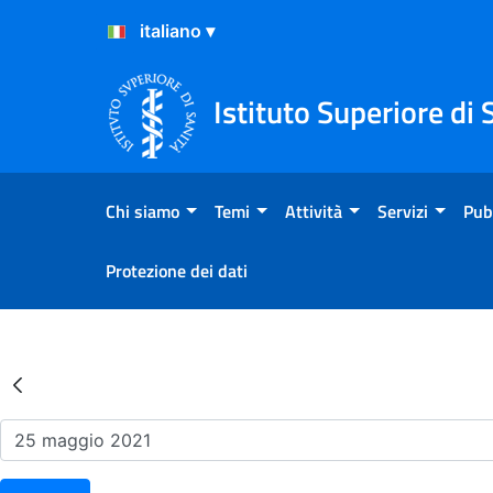
Salta al Contenuto
Salta al Footer
Istituto Superiore di 
Chi siamo
Temi
Attività
Servizi
Pub
Protezione dei dati
Risultati della Ricerca - Ev