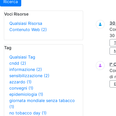
Ricerca
Voci Risorse
Ricerca
3
Qualsiasi Risorsa
Co
Contenuto Web
(2)
30
Tag
Qualsiasi Tag
cndd
(2)
I° 
informazione
(2)
Co
sensibilizzazione
(2)
di 
azzardo
(1)
convegni
(1)
epidemiologia
(1)
giornata mondiale senza tabacco
(1)
no tobacco day
(1)