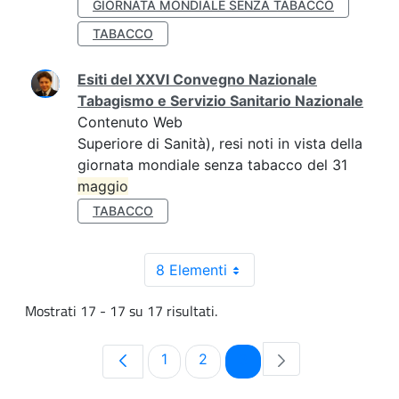
GIORNATA MONDIALE SENZA TABACCO
TABACCO
Esiti del XXVI Convegno Nazionale
Tabagismo e Servizio Sanitario Nazionale
Contenuto Web
Superiore di Sanità), resi noti in vista della
giornata mondiale senza tabacco del 31
maggio
TABACCO
8 Elementi
Mostrati 17 - 17 su 17 risultati.
Pagina
Pagina
Pagina
1
2
3