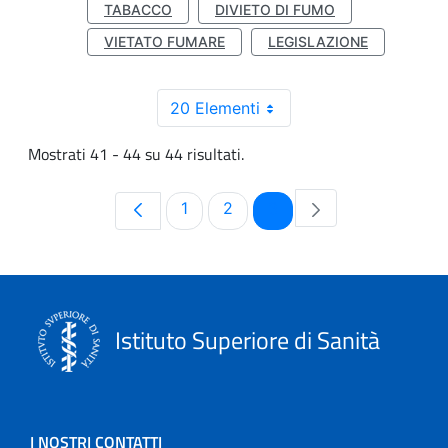
TABACCO
DIVIETO DI FUMO
VIETATO FUMARE
LEGISLAZIONE
20 Elementi
Mostrati 41 - 44 su 44 risultati.
Pagina
Pagina
Pagina
1
2
3
Istituto Superiore di Sanità
I NOSTRI CONTATTI