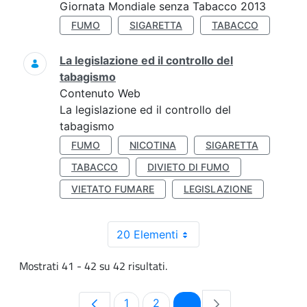
Giornata Mondiale senza Tabacco 2013
FUMO
SIGARETTA
TABACCO
La legislazione ed il controllo del
tabagismo
Contenuto Web
La legislazione ed il controllo del
tabagismo
FUMO
NICOTINA
SIGARETTA
TABACCO
DIVIETO DI FUMO
VIETATO FUMARE
LEGISLAZIONE
20 Elementi
Mostrati 41 - 42 su 42 risultati.
Pagina
Pagina
Pagina
1
2
3