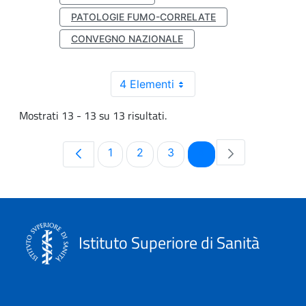
PATOLOGIE FUMO-CORRELATE
CONVEGNO NAZIONALE
4 Elementi
Mostrati 13 - 13 su 13 risultati.
Pagina
Pagina
Pagina
Pagina
1
2
3
4
Istituto Superiore di Sanità