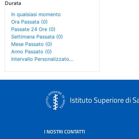
Durata
In qualsiasi momento
Ora Passata
(0)
Passate 24 Ore
(0)
Settimana Passata
(0)
Mese Passato
(0)
Anno Passato
(0)
Intervallo Personalizzato…
Istituto Superiore di S
I NOSTRI CONTATTI