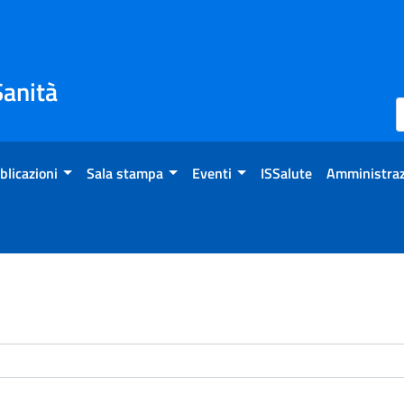
Sanità
blicazioni
Sala stampa
Eventi
ISSalute
Amministraz
enti