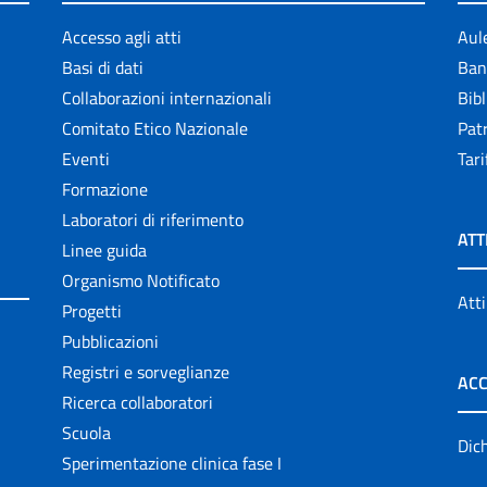
Accesso agli atti
Aul
Basi di dati
Ban
Collaborazioni internazionali
Bibl
Comitato Etico Nazionale
Patr
Eventi
Tari
Formazione
Laboratori di riferimento
ATT
Linee guida
Organismo Notificato
Atti
Progetti
Pubblicazioni
Registri e sorveglianze
ACC
Ricerca collaboratori
Scuola
Dich
Sperimentazione clinica fase I