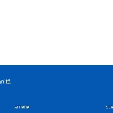
anità
ATTIVITÀ
SER