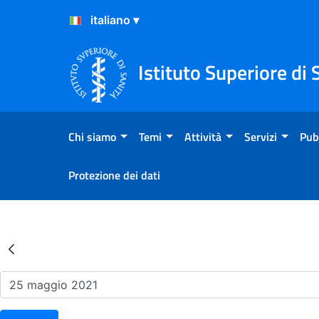
Salta al Contenuto
Salta al Footer
Istituto Superiore di 
Chi siamo
Temi
Attività
Servizi
Pub
Protezione dei dati
Risultati della Ricerca - Ev