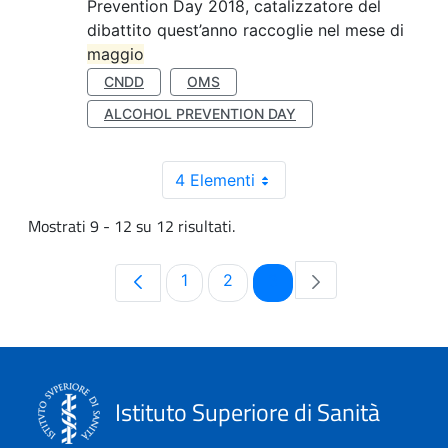
Prevention Day 2018, catalizzatore del
dibattito quest’anno raccoglie nel mese di
maggio
CNDD
OMS
ALCOHOL PREVENTION DAY
4 Elementi
Mostrati 9 - 12 su 12 risultati.
Pagina
Pagina
Pagina
1
2
3
Istituto Superiore di Sanità