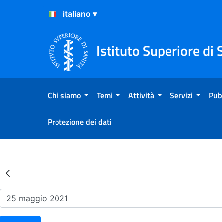
Salta al Contenuto
Salta al Footer
Istituto Superiore di 
Chi siamo
Temi
Attività
Servizi
Pub
Protezione dei dati
Risultati della Ricerca - Ev