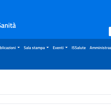
Sanità
blicazioni
Sala stampa
Eventi
ISSalute
Amministraz
enti