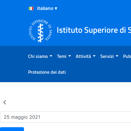
Salta al Contenuto
Salta al Footer
Istituto Superiore di 
Chi siamo
Temi
Attività
Servizi
Pub
Protezione dei dati
Risultati della Ricerca - Ev