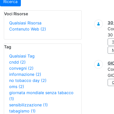
Ricerca
Voci Risorse
Ricerca
3
Qualsiasi Risorsa
Co
Contenuto Web
(2)
30
Tag
Qualsiasi Tag
cndd
(2)
GI
convegni
(2)
Co
informazione
(2)
GI
no tobacco day
(2)
oms
(2)
giornata mondiale senza tabacco
(1)
sensibilizzazione
(1)
tabagismo
(1)