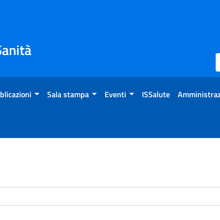
Sanità
blicazioni
Sala stampa
Eventi
ISSalute
Amministraz
enti