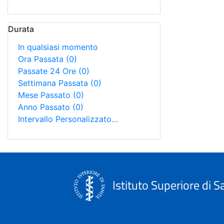
Durata
In qualsiasi momento
Ora Passata
(0)
Passate 24 Ore
(0)
Settimana Passata
(0)
Mese Passato
(0)
Anno Passato
(0)
Intervallo Personalizzato…
Istituto Superiore di S