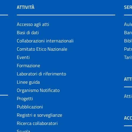
ATTIVITÀ
SER
Accesso agli atti
Aul
Basi di dati
Ban
Collaborazioni internazionali
Bibl
Comitato Etico Nazionale
Patr
Eventi
Tari
Formazione
Laboratori di riferimento
ATT
Linee guida
Organismo Notificato
Atti
Progetti
Pubblicazioni
Registri e sorveglianze
ACC
Ricerca collaboratori
Scuola