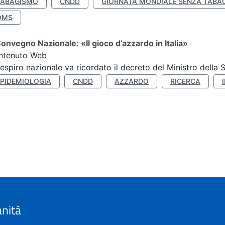
TABAGISMO
CNDD
GIORNATA MONDIALE SENZA TABA
OMS
Convegno Nazionale: «Il gioco d’azzardo in Italia»
ntenuto Web
respiro nazionale va ricordato il decreto del Ministro della 
EPIDEMIOLOGIA
CNDD
AZZARDO
RICERCA
anità