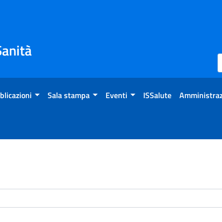
Sanità
blicazioni
Sala stampa
Eventi
ISSalute
Amministraz
enti