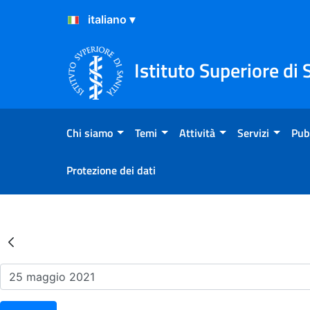
Salta al Contenuto
Salta al Footer
Istituto Superiore di 
Chi siamo
Temi
Attività
Servizi
Pub
Protezione dei dati
Risultati della Ricerca - Ev