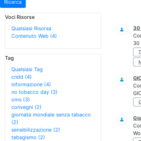
Ricerca
Voci Risorse
Ricerca
3
Qualsiasi Risorsa
Co
Contenuto Web
(4)
30
Tag
Qualsiasi Tag
cndd
(4)
GI
informazione
(4)
Co
no tobacco day
(3)
GI
oms
(3)
convegni
(2)
giornata mondiale senza tabacco
Gi
(2)
Co
sensibilizzazione
(2)
Wo
tabagismo
(2)