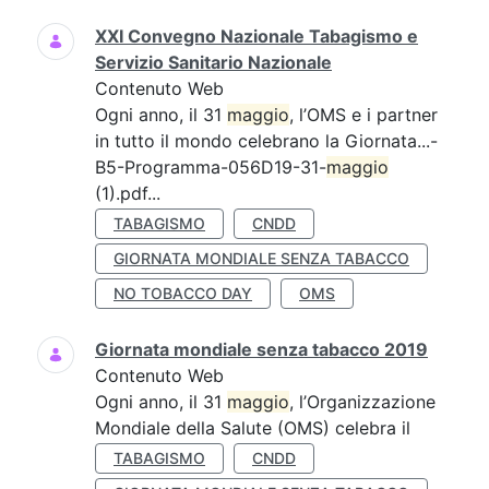
XXI Convegno Nazionale Tabagismo e
Servizio Sanitario Nazionale
Contenuto Web
Ogni anno, il 31
maggio
, l’OMS e i partner
in tutto il mondo celebrano la Giornata...-
B5-Programma-056D19-31-
maggio
(1).pdf...
TABAGISMO
CNDD
GIORNATA MONDIALE SENZA TABACCO
NO TOBACCO DAY
OMS
Giornata mondiale senza tabacco 2019
Contenuto Web
Ogni anno, il 31
maggio
, l’Organizzazione
Mondiale della Salute (OMS) celebra il
TABAGISMO
CNDD