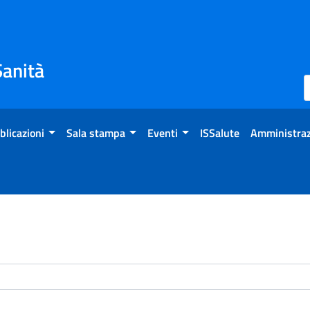
Sanità
blicazioni
Sala stampa
Eventi
ISSalute
Amministraz
enti