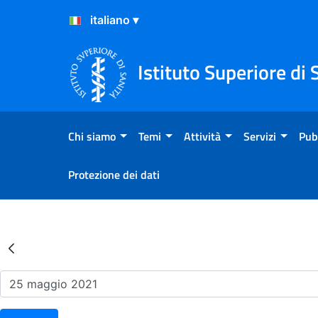
Salta al Contenuto
Salta al Footer
Istituto Superiore di 
Chi siamo
Temi
Attività
Servizi
Pub
Protezione dei dati
Risultati della Ricerca - Ev