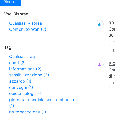
Ricerca
Voci Risorse
Ricerca
3
Qualsiasi Risorsa
Co
Contenuto Web
(2)
30
Tag
Qualsiasi Tag
cndd
(2)
I° 
informazione
(2)
Co
sensibilizzazione
(2)
di 
azzardo
(1)
convegni
(1)
epidemiologia
(1)
giornata mondiale senza tabacco
(1)
no tobacco day
(1)