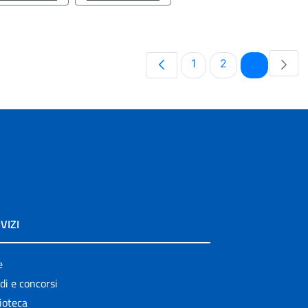
Pagina
Pagina
Pagina
1
2
3
VIZI
e
di e concorsi
ioteca