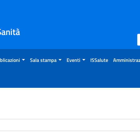
Sanità
blicazioni
Sala stampa
Eventi
ISSalute
Amministraz
enti