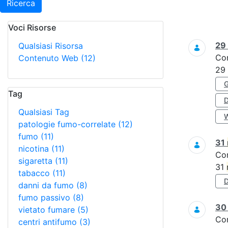
Ricerca
Voci Risorse
Ricerca
29
Qualsiasi Risorsa
Co
Contenuto Web
(12)
29
Tag
Qualsiasi Tag
patologie fumo-correlate
(12)
fumo
(11)
31
nicotina
(11)
Co
sigaretta
(11)
31
tabacco
(11)
danni da fumo
(8)
fumo passivo
(8)
3
vietato fumare
(5)
Co
centri antifumo
(3)