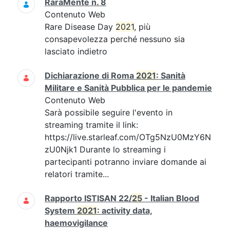
RaraMente n. 8
Contenuto Web
Rare Disease Day
2021
, più
consapevolezza perché nessuno sia
lasciato indietro
Dichiarazione di Roma
2021
: Sanità
Militare e Sanità Pubblica per le pandemie
Contenuto Web
Sarà possibile seguire l'evento in
streaming tramite il link:
https://live.starleaf.com/OTg5NzU0MzY6N
zU0Njk1 Durante lo streaming i
partecipanti potranno inviare domande ai
relatori tramite...
Rapporto ISTISAN 22/
25
- Italian Blood
System
2021
: activity data,
haemovigilance