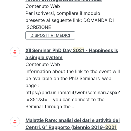
Contenuto Web
Per iscriversi, compilare il modulo
presente al seguente link: DOMANDA DI
ISCRIZIONE
DISPOSITIVI MEDICI
XII Seminar PhD Day
2021
- Happiness is
a simple system
Contenuto Web
Information about the link to the event will
be available on the PhD Seminars’ web
page :
https://phd.uniroma1.it/web/seminari.aspx?
i=3517&l=IT you can connect to the
Seminar through the...
Malattie Rare: analisi dei dati e attività dei
Centri. 6° Rapporto (biennio 2019-
2021