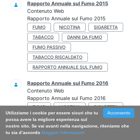
Rapporto Annuale sul Fumo 2015
Contenuto Web
Rapporto Annuale sul Fumo 2015
FUMO
NICOTINA
SIGARETTA
TABACCO
DANNI DA FUMO
FUMO PASSIVO
TABACCO RISCALDATO
RAPPORTO ANNUALE SUL FUMO
Rapporto Annuale sul Fumo 2016
Contenuto Web
Rapporto Annuale sul Fumo 2016
FUMO
NICOTINA
SIGARETTA
Utilizziamo i cookie per essere sicuri che tu
Acconsento
TABACCO
DANNI DA FUMO
possa avere la migliore esperienza sul
nostro sito. Se vai avanti nella navigazione, riteniamo che
FUMO PASSIVO
VIETATO FUMARE
tu sia d’accordo
Maggiori Informazioni
PATOLOGIE FUMO-CORRELATE