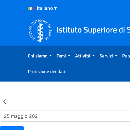
Salta al Contenuto
Salta al Footer
Istituto Superiore di 
Chi siamo
Temi
Attività
Servizi
Pub
Protezione dei dati
Risultati della Ricerca - Ev