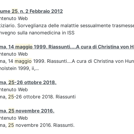
lume
25
, n. 2 Febbraio 2012
ntenuto Web
iziario. Sorveglianza delle malattie sessualmente trasmesse:
vegno sulla nanomedicina in ISS
ma, 14
maggio
1999. Riassunti....A cura di Christina von H
ntenuto Web
ma, 14
maggio
1999. Riassunti....A cura di Christina von Hun
olstein 1999, ii,...
ma,
25
-26 ottobre 2018.
ntenuto Web
ma,
25
-26 ottobre 2018. Riassunti
ma,
25
novembre 2016.
ntenuto Web
ma,
25
novembre 2016. Riassunti.