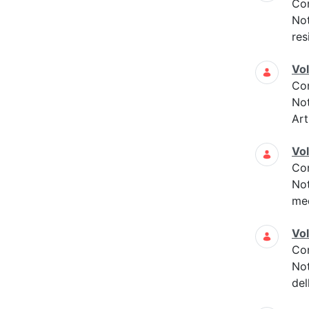
Co
Not
res
Vo
Co
Not
Art
Vo
Co
Not
med
Vo
Co
Not
del