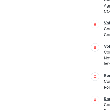
Ag
COV
Vol
Co
Con
Vol
Co
Not
inf
Ro
Co
Ro
Ro
Co