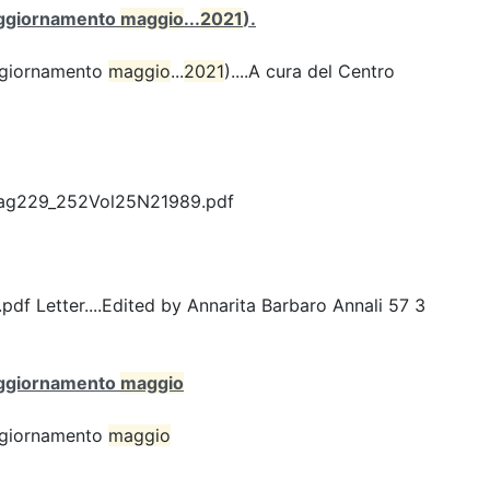
 (aggiornamento
maggio
...
2021
).
(aggiornamento
maggio
...
2021
)....A cura del Centro
Pag229_252Vol25N21989.pdf
Letter....Edited by Annarita Barbaro Annali 57 3
 (aggiornamento
maggio
(aggiornamento
maggio