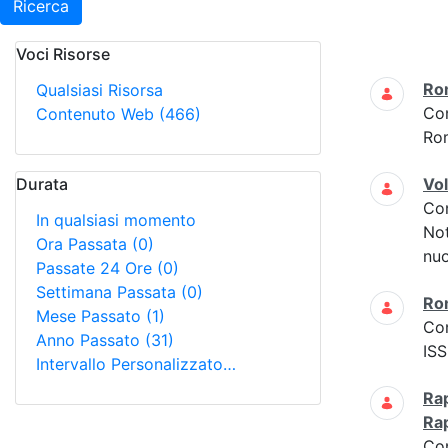
Ricerca
Voci Risorse
Ricerca
Ro
Qualsiasi Risorsa
Co
Contenuto Web
(466)
Ro
Durata
Vo
Co
In qualsiasi momento
Not
Ora Passata
(0)
nuo
Passate 24 Ore
(0)
Settimana Passata
(0)
Ro
Mese Passato
(1)
Co
Anno Passato
(31)
ISS
Intervallo Personalizzato…
Rap
Ra
Co