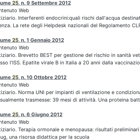
lume
25
, n. 9 Settembre 2012
ntenuto Web
iziario. Interferenti endocrini:quali rischi dall'acqua des
enza. La rete degli Helpdesk nazionali del Regolamento CLP 
lume
25
, n. 1 Gennaio 2012
ntenuto Web
iziario. Brevetto BEST per gestione del rischio in sanità ve
sso l'ISS. Epatite virale B in Italia a 20 anni dalla vaccinazion
lume
25
, n. 10 Ottobre 2012
ntenuto Web
iziario. Norma UNI per impianti di ventilazione e condizion
sualmente trasmesse: 39 mesi di attività. Una proteina batte
lume
25
, n. 6 Giugno 2012
ntenuto Web
iziario. Terapia ormonale e menopausa: risultati preliminari
ug, una risorsa didattica per la scuola