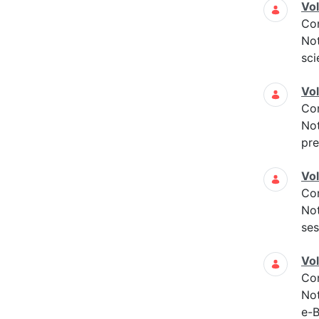
Vo
Co
Not
sci
Vo
Co
Not
pre
Vo
Co
Not
ses
Vo
Co
Not
e-B