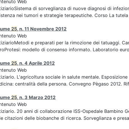
ntenuto Web
iziarioSistema di sorveglianza di nuove diagnosi di infezion
istenza nei tumori e strategie terapeutiche. Corso La tutela d
lume
25
, n. 11 Novembre 2012
ntenuto Web
iziarioMetodi e preparati per la rimozione dei tatuaggi. Car
roProtesi: modello di consenso informato. Laboratorio europ
lume
25
, n. 4 Aprile 2012
ntenuto Web
iziario. L'agricoltura sociale in salute mentale. Esposizion
icina: centralità della persona. Convegno Pègaso 2012. Rifle
lume
25
, n. 3 Marzo 2012
ntenuto Web
iziario. 20 anni di collaborazione ISS-Ospedale Bambino Ge
le citazioni delle biobanche di ricerca. Sorveglianza e presa 