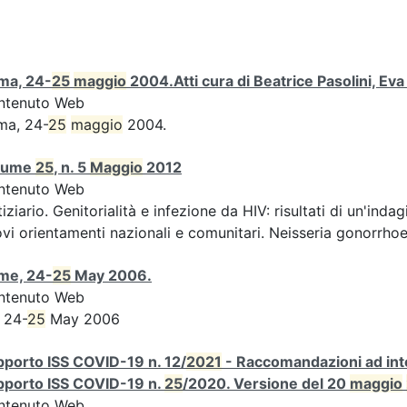
ma, 24-
25
maggio
2004.Atti cura di Beatrice Pasolini, Ev
ntenuto Web
ma, 24-
25
maggio
2004.
lume
25
, n. 5
Maggio
2012
ntenuto Web
iziario. Genitorialità e infezione da HIV: risultati di un'indag
vi orientamenti nazionali e comunitari. Neisseria gonorrhoe
me, 24-
25
May 2006.
ntenuto Web
 24-
25
May 2006
porto ISS COVID-19 n. 12/
2021
- Raccomandazioni ad inte
pporto ISS COVID-19 n.
25
/2020. Versione del 20
maggio
ntenuto Web