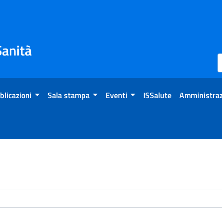
Sanità
blicazioni
Sala stampa
Eventi
ISSalute
Amministraz
enti