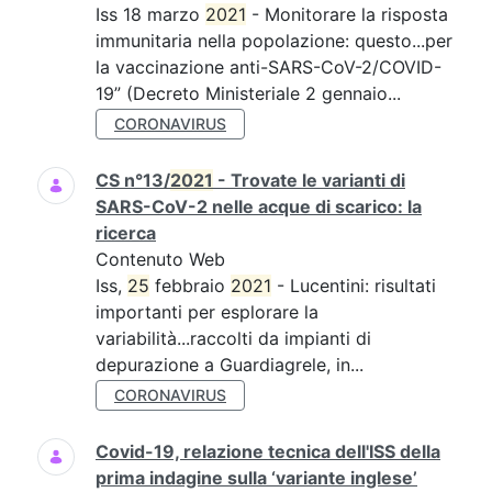
Iss 18 marzo
2021
- Monitorare la risposta
immunitaria nella popolazione: questo...per
la vaccinazione anti-SARS-CoV-2/COVID-
19” (Decreto Ministeriale 2 gennaio...
CORONAVIRUS
CS n°13/
2021
- Trovate le varianti di
SARS-CoV-2 nelle acque di scarico: la
ricerca
Contenuto Web
Iss,
25
febbraio
2021
- Lucentini: risultati
importanti per esplorare la
variabilità...raccolti da impianti di
depurazione a Guardiagrele, in...
CORONAVIRUS
Covid-19, relazione tecnica dell'ISS della
prima indagine sulla ‘variante inglese’