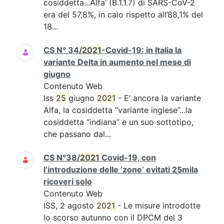
cosiddetta...Alfa’ (B.1.1.7) di SARS-CoV-2
era del 57,8%, in calo rispetto all’88,1% del
18...
CS N° 34/
2021
-Covid-19: in Italia la
variante Delta in aumento nel mese di
giugno
Contenuto Web
Iss
25
giugno
2021
- E’ ancora la variante
Alfa, la cosiddetta “variante inglese”...la
cosiddetta “indiana” e un suo sottotipo,
che passano dal...
CS N°38/
2021
Covid-19, con
l’introduzione delle ‘zone’ evitati 25mila
ricoveri solo
Contenuto Web
ISS, 2 agosto
2021
- Le misure introdotte
lo scorso autunno con il DPCM del 3