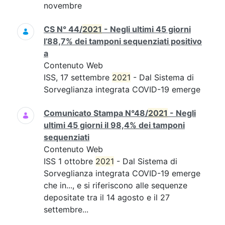
novembre
CS N° 44/
2021
- Negli ultimi 45 giorni
l’88,7% dei tamponi sequenziati positivo
a
Contenuto Web
ISS, 17 settembre
2021
- Dal Sistema di
Sorveglianza integrata COVID-19 emerge
Comunicato Stampa N°48/
2021
- Negli
ultimi 45 giorni il 98,4% dei tamponi
sequenziati
Contenuto Web
ISS 1 ottobre
2021
- Dal Sistema di
Sorveglianza integrata COVID-19 emerge
che in..., e si riferiscono alle sequenze
depositate tra il 14 agosto e il 27
settembre...