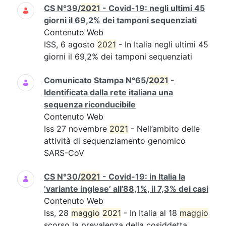
CS N°39/
2021
- Covid-19: negli ultimi 45
giorni il 69,2% dei tamponi sequenziati
Contenuto Web
ISS, 6 agosto
2021
- In Italia negli ultimi 45
giorni il 69,2% dei tamponi sequenziati
Comunicato Stampa N°65/
2021
-
Identificata dalla rete italiana una
sequenza riconducibile
Contenuto Web
Iss 27 novembre
2021
- Nell’ambito delle
attività di sequenziamento genomico
SARS-CoV
CS N°30/
2021
- Covid-19: in Italia la
‘variante inglese’ all’88,1%, il 7,3% dei casi
Contenuto Web
Iss, 28
maggio
2021
- In Italia al 18
maggio
scorso la prevalenza della cosiddetta