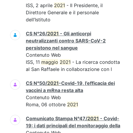
ISS, 2 aprile
2021
- Il Presidente, il
Direttore Generale e il personale
dell’Istituto
CS N°26/
2021
- Gli anticorpi
neutralizzanti contro SARS-CoV-2
persistono nel sangue
Contenuto Web
ISS, 11
maggio
2021
- La ricerca condotta
al San Raffaele in collaborazione con l
CS N°50/
2021
-Covid-19, l’efficacia dei
vaccini a mRna resta alta
Contenuto Web
Roma, 06 ottobre
2021
Comunicato Stampa N°47/
2021
- Covid-
19: i dati principali del monitoraggio della
Contenuto Web