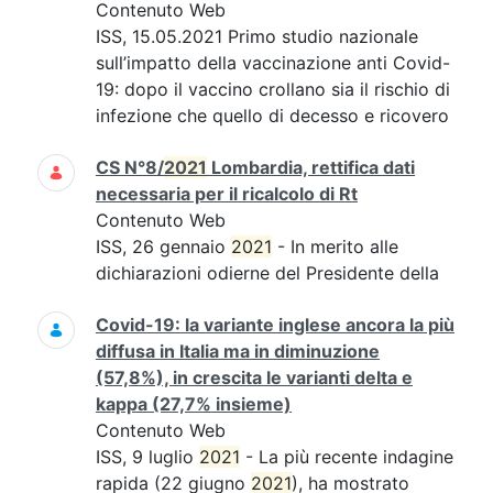
Contenuto Web
ISS, 15.05.2021 Primo studio nazionale
sull’impatto della vaccinazione anti Covid-
19: dopo il vaccino crollano sia il rischio di
infezione che quello di decesso e ricovero
CS N°8/
2021
Lombardia, rettifica dati
necessaria per il ricalcolo di Rt
Contenuto Web
ISS, 26 gennaio
2021
- In merito alle
dichiarazioni odierne del Presidente della
Covid-19: la variante inglese ancora la più
diffusa in Italia ma in diminuzione
(57,8%), in crescita le varianti delta e
kappa (27,7% insieme)
Contenuto Web
ISS, 9 luglio
2021
- La più recente indagine
rapida (22 giugno
2021
), ha mostrato