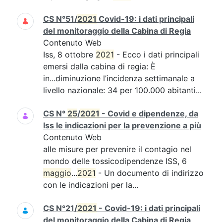
CS N°51/
2021
Covid-19: i dati principali
del monitoraggio della Cabina di Regia
Contenuto Web
Iss, 8 ottobre
2021
- Ecco i dati principali
emersi dalla cabina di regia: È
in...diminuzione l’incidenza settimanale a
livello nazionale: 34 per 100.000 abitanti...
CS N°
25
/
2021
- Covid e dipendenze, da
Iss le indicazioni per la prevenzione a più
Contenuto Web
alle misure per prevenire il contagio nel
mondo delle tossicodipendenze ISS, 6
maggio
...
2021
- Un documento di indirizzo
con le indicazioni per la...
CS N°21/
2021
- Covid-19: i dati principali
del monitoraggio della Cabina di Regia