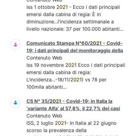
Iss 1 ottobre
2021
- Ecco i dati principali
emersi dalla cabina di regia: È in
diminuzione...l’incidenza settimanale a
livello nazionale: 37 per 100.000 abitanti...
Comunicato Stampa N°60/
2021
- Covid-
19: i dati principali del monitoraggio della
Contenuto Web
Iss 19 novembre
2021
Ecco i dati principali
emersi dalla cabina di regia:
L’incidenza...-18/11/
2021
) vs 78 per
100mila abitanti...
CS N° 35/
2021
- Covid-19: in Italia la
‘variante Alfa’ al 57,8%, il 22,7% dei casi
Contenuto Web
ISS, 2 luglio
2021
- In Italia al 22 giugno
scorso la prevalenza della