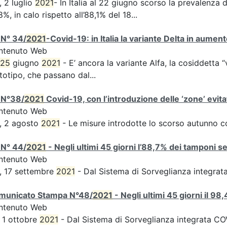
, 2 luglio
2021
- In Italia al 22 giugno scorso la prevalenza d
8%, in calo rispetto all’88,1% del 18...
 N° 34/
2021
-Covid-19: in Italia la variante Delta in aume
ntenuto Web
25
giugno
2021
- E’ ancora la variante Alfa, la cosiddetta “
totipo, che passano dal...
 N°38/
2021
Covid-19, con l’introduzione delle ‘zone’ evita
ntenuto Web
, 2 agosto
2021
- Le misure introdotte lo scorso autunno 
 N° 44/
2021
- Negli ultimi 45 giorni l’88,7% dei tamponi s
ntenuto Web
, 17 settembre
2021
- Dal Sistema di Sorveglianza integra
municato Stampa N°48/
2021
- Negli ultimi 45 giorni il 9
ntenuto Web
 1 ottobre
2021
- Dal Sistema di Sorveglianza integrata COVI