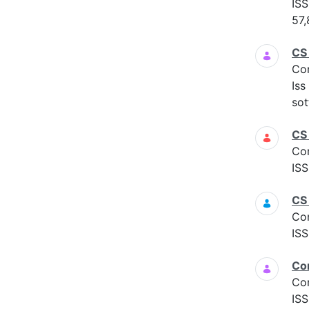
ISS
57,
CS
Co
Iss
sot
CS
Co
ISS
CS
Co
ISS
Co
Co
ISS