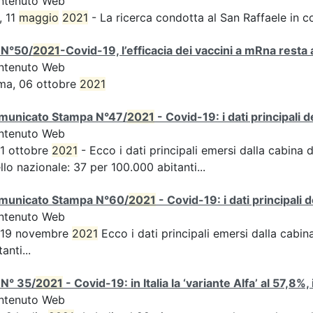
ntenuto Web
, 11
maggio
2021
- La ricerca condotta al San Raffaele in c
 N°50/
2021
-Covid-19, l’efficacia dei vaccini a mRna resta 
ntenuto Web
ma, 06 ottobre
2021
municato Stampa N°47/
2021
- Covid-19: i dati principali 
ntenuto Web
 1 ottobre
2021
- Ecco i dati principali emersi dalla cabina d
ello nazionale: 37 per 100.000 abitanti...
municato Stampa N°60/
2021
- Covid-19: i dati principali 
ntenuto Web
s 19 novembre
2021
Ecco i dati principali emersi dalla cabina 
tanti...
 N° 35/
2021
- Covid-19: in Italia la ‘variante Alfa’ al 57,8%,
ntenuto Web