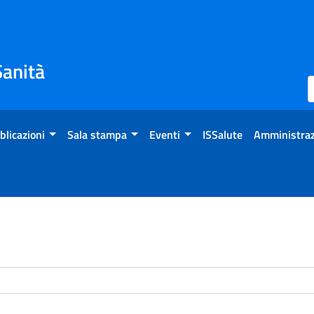
Sanità
blicazioni
Sala stampa
Eventi
ISSalute
Amministraz
enti