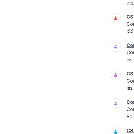
dep
CS
Co
ISS
Co
Co
Is
CS
Co
Iss
Co
Co
Ro
CS