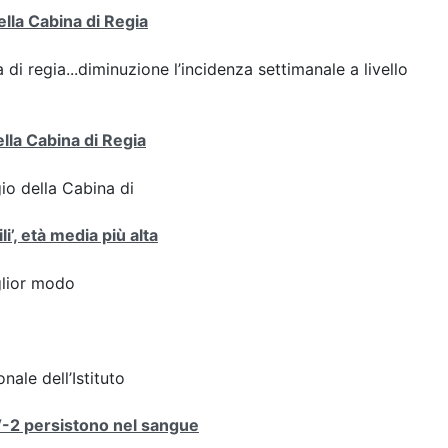
ella Cabina di Regia
 di regia...diminuzione l’incidenza settimanale a livello
ella Cabina di Regia
gio della Cabina di
i’, età media più alta
iglior modo
nale dell’Istituto
V-2 persistono nel sangue