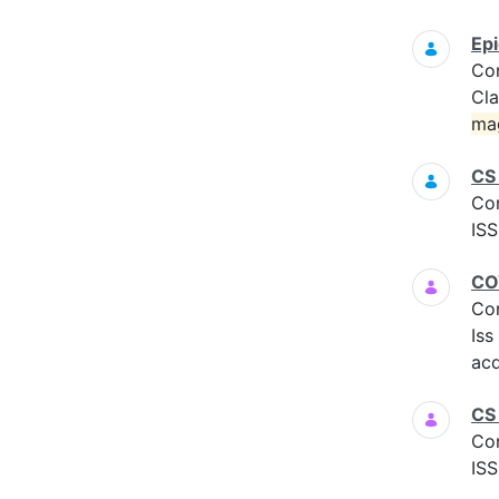
Epi
Co
Cla
ma
CS
Co
ISS
COV
Co
Iss
acq
CS 
Co
ISS