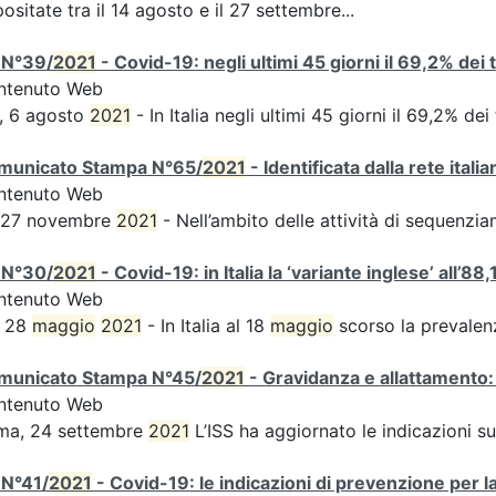
ositate tra il 14 agosto e il 27 settembre...
 N°39/
2021
- Covid-19: negli ultimi 45 giorni il 69,2% dei
ntenuto Web
, 6 agosto
2021
- In Italia negli ultimi 45 giorni il 69,2% d
municato Stampa N°65/
2021
- Identificata dalla rete ital
ntenuto Web
s 27 novembre
2021
- Nell’ambito delle attività di sequen
 N°30/
2021
- Covid-19: in Italia la ‘variante inglese’ all’88,
ntenuto Web
, 28
maggio
2021
- In Italia al 18
maggio
scorso la prevalen
municato Stampa N°45/
2021
- Gravidanza e allattamento:
ntenuto Web
ma, 24 settembre
2021
L’ISS ha aggiornato le indicazioni s
 N°41/
2021
- Covid-19: le indicazioni di prevenzione per l