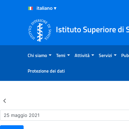
Salta al Contenuto
Salta al Footer
Istituto Superiore di 
Chi siamo
Temi
Attività
Servizi
Pub
Protezione dei dati
Risultati della Ricerca - Ev