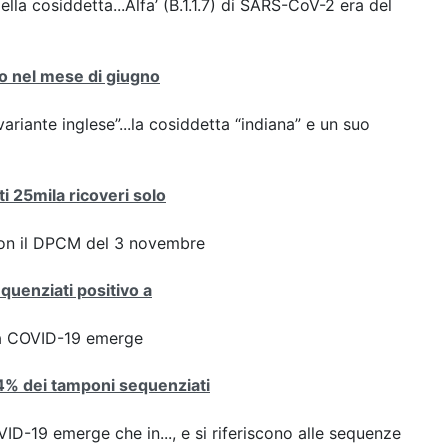
ella cosiddetta...Alfa’ (B.1.1.7) di SARS-CoV-2 era del
nto nel mese di giugno
variante inglese”...la cosiddetta “indiana” e un suo
ti 25mila ricoveri solo
con il DPCM del 3 novembre
equenziati positivo a
ta COVID-19 emerge
8,4% dei tamponi sequenziati
D-19 emerge che in..., e si riferiscono alle sequenze