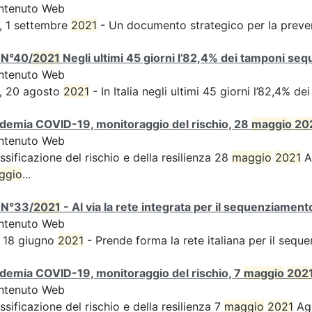
ntenuto Web
, 1 settembre
2021
- Un documento strategico per la preven
 N°40/
2021
Negli ultimi 45 giorni l’82,4% dei tamponi sequ
ntenuto Web
, 20 agosto
2021
- In Italia negli ultimi 45 giorni l’82,4% d
demia COVID-19, monitoraggio del rischio, 28
maggio
20
ntenuto Web
ssificazione del rischio e della resilienza 28
maggio
2021
Ag
ggio
...
 N°33/
2021
- Al via la rete integrata per il sequenziament
ntenuto Web
 18 giugno
2021
- Prende forma la rete italiana per il sequ
demia COVID-19, monitoraggio del rischio, 7
maggio
202
ntenuto Web
ssificazione del rischio e della resilienza 7
maggio
2021
Agg