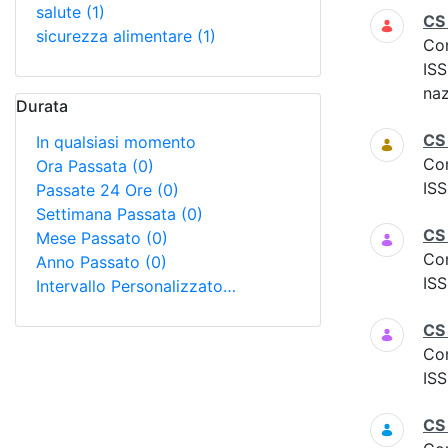
salute
(1)
CS
sicurezza alimentare
(1)
Co
ISS
naz
Durata
CS
In qualsiasi momento
Co
Ora Passata
(0)
ISS
Passate 24 Ore
(0)
Settimana Passata
(0)
CS
Mese Passato
(0)
Co
Anno Passato
(0)
ISS
Intervallo Personalizzato…
CS 
Co
ISS
CS