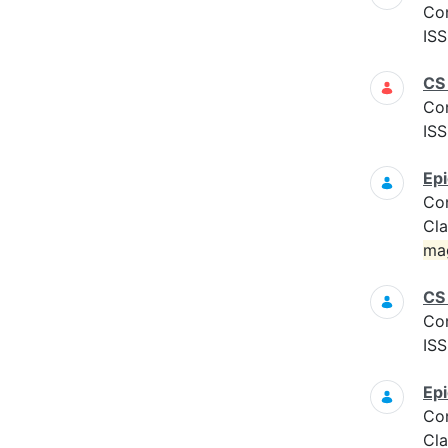
Co
ISS
CS
Co
ISS
Epi
Co
Cla
ma
CS
Co
ISS
Epi
Co
Cla