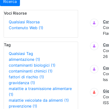
Ricerca
Voci Risorse
Ricerca
Cov
Qualsiasi Risorsa
Co
Contenuto Web
(1)
Fla
Tag
Co
Co
Qualsiasi Tag
26
alimentazione
(1)
contaminanti biologici
(1)
Co
contaminanti chimici
(1)
Co
fattori di rischio
(1)
Iss
gravidanza
(1)
malattie a trasmissione alimentare
Gio
(1)
Co
malattie veicolate da alimenti
(1)
ISS
prevenzione
(1)