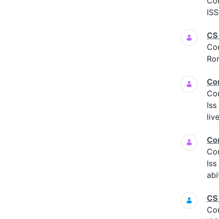
Co
ISS
CS
Co
Ro
Co
Co
Iss
liv
Co
Co
Is
abi
CS
Co