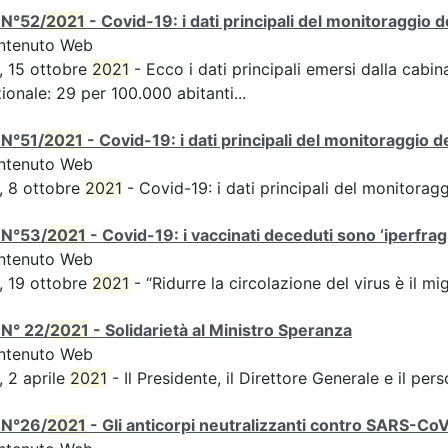
 N°52/
2021
- Covid-19: i dati principali del monitoraggio d
ntenuto Web
, 15 ottobre
2021
- Ecco i dati principali emersi dalla cabina
ionale: 29 per 100.000 abitanti...
 N°51/
2021
- Covid-19: i dati principali del monitoraggio d
ntenuto Web
, 8 ottobre
2021
- Covid-19: i dati principali del monitorag
 N°53/
2021
- Covid-19: i vaccinati deceduti sono ‘iperfragil
ntenuto Web
, 19 ottobre
2021
- “Ridurre la circolazione del virus è il m
N° 22/
2021
- Solidarietà al Ministro Speranza
ntenuto Web
, 2 aprile
2021
- Il Presidente, il Direttore Generale e il perso
 N°26/
2021
- Gli anticorpi neutralizzanti contro SARS-Co