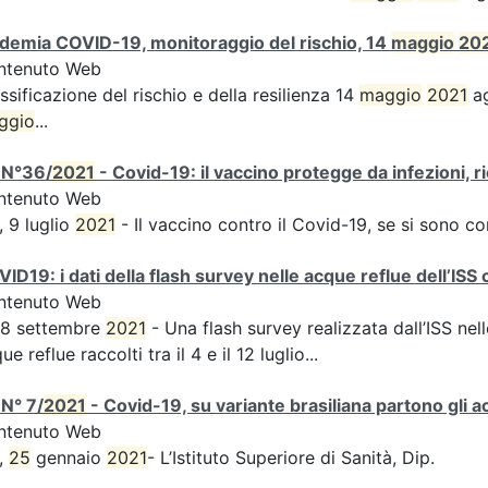
demia COVID-19, monitoraggio del rischio, 14
maggio
20
ntenuto Web
ssificazione del rischio e della resilienza 14
maggio
2021
ag
ggio
...
 N°36/
2021
- Covid-19: il vaccino protegge da infezioni, r
ntenuto Web
, 9 luglio
2021
- Il vaccino contro il Covid-19, se si sono c
ID19: i dati della flash survey nelle acque reflue dell’ISS 
ntenuto Web
 8 settembre
2021
- Una flash survey realizzata dall’ISS nell
ue reflue raccolti tra il 4 e il 12 luglio...
N° 7/
2021
- Covid-19, su variante brasiliana partono gli a
ntenuto Web
,
25
gennaio
2021
- L’Istituto Superiore di Sanità, Dip.