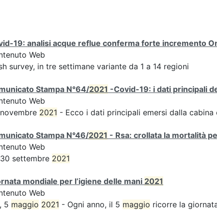
id-19: analisi acque reflue conferma forte incremento Omi
ntenuto Web
sh survey, in tre settimane variante da 1 a 14 regioni
municato Stampa N°64/
2021
-Covid-19: i dati principali 
ntenuto Web
 novembre
2021
- Ecco i dati principali emersi dalla cabina d
municato Stampa N°46/
2021
- Rsa: crollata la mortalità p
ntenuto Web
 30 settembre
2021
rnata mondiale per l’igiene delle mani
2021
ntenuto Web
, 5
maggio
2021
- Ogni anno, il 5
maggio
ricorre la giornata 