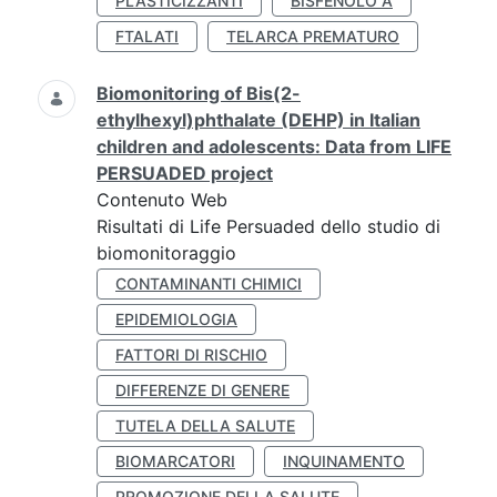
PLASTICIZZANTI
BISFENOLO A
FTALATI
TELARCA PREMATURO
Biomonitoring of Bis(2-
ethylhexyl)phthalate (DEHP) in Italian
children and adolescents: Data from LIFE
PERSUADED project
Contenuto Web
Risultati di Life Persuaded dello studio di
biomonitoraggio
CONTAMINANTI CHIMICI
EPIDEMIOLOGIA
FATTORI DI RISCHIO
DIFFERENZE DI GENERE
TUTELA DELLA SALUTE
BIOMARCATORI
INQUINAMENTO
PROMOZIONE DELLA SALUTE