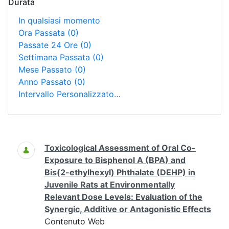
Durata
In qualsiasi momento
Ora Passata
(0)
Passate 24 Ore
(0)
Settimana Passata
(0)
Mese Passato
(0)
Anno Passato
(0)
Intervallo Personalizzato…
Ricerca
Toxicological Assessment of Oral Co-
Exposure to Bisphenol A (BPA) and
Bis(2-ethylhexyl) Phthalate (DEHP) in
Juvenile Rats at Environmentally
Relevant Dose Levels: Evaluation of the
Synergic, Additive or Antagonistic Effects
Contenuto Web