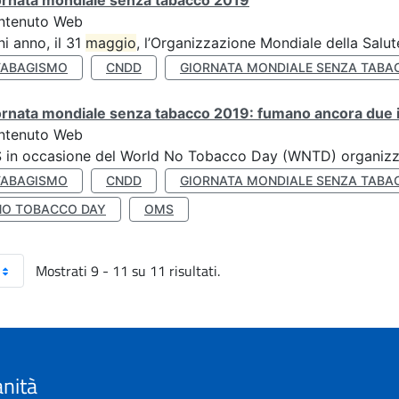
ornata mondiale senza tabacco 2019
ntenuto Web
i anno, il 31
maggio
, l’Organizzazione Mondiale della Salut
TABAGISMO
CNDD
GIORNATA MONDIALE SENZA TABA
rnata mondiale senza tabacco 2019: fumano ancora due ita
ntenuto Web
S in occasione del World No Tobacco Day (WNTD) organizz
TABAGISMO
CNDD
GIORNATA MONDIALE SENZA TABA
NO TOBACCO DAY
OMS
Mostrati 9 - 11 su 11 risultati.
anità