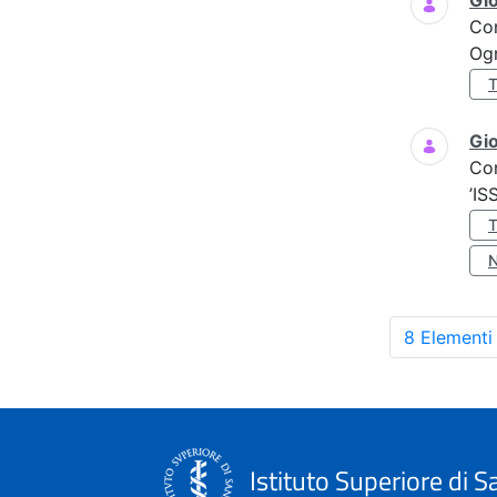
Gi
Co
Ogn
Gio
Co
’IS
8 Elementi
Istituto Superiore di S