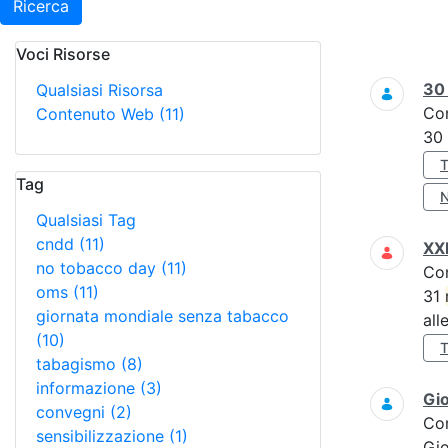
Ricerca
Voci Risorse
Ricerca
3
Qualsiasi Risorsa
Co
Contenuto Web
(11)
30
Tag
Qualsiasi Tag
cndd
(11)
XXI
no tobacco day
(11)
Co
oms
(11)
31
giornata mondiale senza tabacco
all
(10)
tabagismo
(8)
informazione
(3)
Gi
convegni
(2)
Co
sensibilizzazione
(1)
Gi