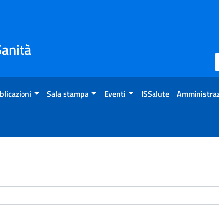
Sanità
blicazioni
Sala stampa
Eventi
ISSalute
Amministraz
enti