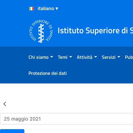
Salta al Contenuto
Salta al Footer
Istituto Superiore di 
Chi siamo
Temi
Attività
Servizi
Pub
Protezione dei dati
Risultati della Ricerca - Ev