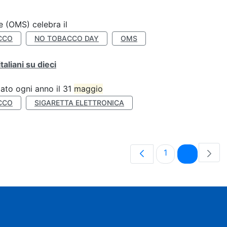
e (OMS) celebra il
CCO
NO TOBACCO DAY
OMS
liani su dieci
ato ogni anno il 31
maggio
CCO
SIGARETTA ELETTRONICA
Pagina
Pagina
1
2