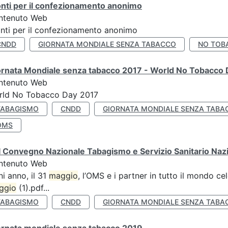
nti per il confezionamento anonimo
ntenuto Web
nti per il confezionamento anonimo
CNDD
GIORNATA MONDIALE SENZA TABACCO
NO TOB
ornata Mondiale senza tabacco 2017 - World No Tobacco
ntenuto Web
rld No Tobacco Day 2017
TABAGISMO
CNDD
GIORNATA MONDIALE SENZA TABA
OMS
 Convegno Nazionale Tabagismo e Servizio Sanitario Naz
ntenuto Web
i anno, il 31
maggio
, l’OMS e i partner in tutto il mondo 
ggio
(1).pdf...
TABAGISMO
CNDD
GIORNATA MONDIALE SENZA TABA