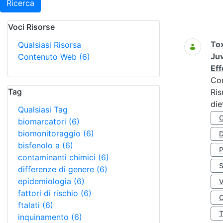
Ricerca
Voci Risorse
Ricerca
Tox
Qualsiasi Risorsa
Juv
Contenuto Web
(6)
Eff
Co
Tag
Ris
die
Qualsiasi Tag
biomarcatori
(6)
biomonitoraggio
(6)
D
bisfenolo a
(6)
contaminanti chimici
(6)
S
differenze di genere
(6)
epidemiologia
(6)
fattori di rischio
(6)
O
ftalati
(6)
inquinamento
(6)