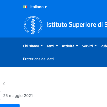
Salta al Contenuto
Salta al Footer
Istituto Superiore di 
Chi siamo
Temi
Attività
Servizi
Pub
Protezione dei dati
Risultati della Ricerca - Ev