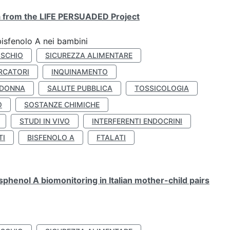
ta from the LIFE PERSUADED Project
bisfenolo A nei bambini
ISCHIO
SICUREZZA ALIMENTARE
RCATORI
INQUINAMENTO
 DONNA
SALUTE PUBBLICA
TOSSICOLOGIA
O
SOSTANZE CHIMICHE
STUDI IN VIVO
INTERFERENTI ENDOCRINI
TI
BISFENOLO A
FTALATI
henol A biomonitoring in Italian mother-child pairs