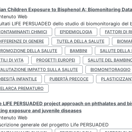
lian Children Exposure to Bisphenol A: Biomonitoring Da
ntenuto Web
ultati LIFE PERSUADED dello studio di biomonitoragio del 
CONTAMINANTI CHIMICI
EPIDEMIOLOGIA
FATTORI DI R
IFFERENZE DI GENERE
TUTELA DELLA SALUTE
BIOMA
PROMOZIONE DELLA SALUTE
BAMBINI
SALUTE DELLA
TILI DI VITA
PROGETTI EUROPEI
SALUTE DEL BAMBIN
VALUTAZIONE IMPATTO SULLA SALUTE
BIOMONITORAGGIO
BESITÀ INFANTILE
PUBERTÀ PRECOCE
PLASTICIZZAN
TELARCA PREMATURO
 LIFE PERSUADED project approach on phthalates and bisp
king exposure and juvenile diseases
ntenuto Web
crizione generale del progetto Life PERSUADED