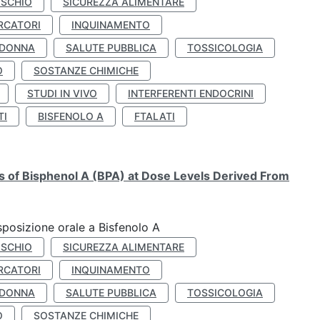
ISCHIO
SICUREZZA ALIMENTARE
RCATORI
INQUINAMENTO
 DONNA
SALUTE PUBBLICA
TOSSICOLOGIA
O
SOSTANZE CHIMICHE
STUDI IN VIVO
INTERFERENTI ENDOCRINI
TI
BISFENOLO A
FTALATI
ts of Bisphenol A (BPA) at Dose Levels Derived From
esposizione orale a Bisfenolo A
ISCHIO
SICUREZZA ALIMENTARE
RCATORI
INQUINAMENTO
 DONNA
SALUTE PUBBLICA
TOSSICOLOGIA
O
SOSTANZE CHIMICHE