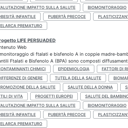
VALUTAZIONE IMPATTO SULLA SALUTE
BIOMONITORAGGIO
BESITÀ INFANTILE
PUBERTÀ PRECOCE
PLASTICIZZAN
TELARCA PREMATURO
 progetto LIFE PERSUADED
ntenuto Web
monitoraggio di ftalati e bisfenolo A in coppie madre-bamb
antili Ftalati e Bisfenolo A (BPA) sono composti diffusamente 
CONTAMINANTI CHIMICI
EPIDEMIOLOGIA
FATTORI DI R
IFFERENZE DI GENERE
TUTELA DELLA SALUTE
BIOMA
PROMOZIONE DELLA SALUTE
SALUTE DELLA DONNA
S
TILI DI VITA
PROGETTI EUROPEI
SALUTE DEL BAMBIN
VALUTAZIONE IMPATTO SULLA SALUTE
BIOMONITORAGGIO
BESITÀ INFANTILE
PUBERTÀ PRECOCE
PLASTICIZZAN
TELARCA PREMATURO