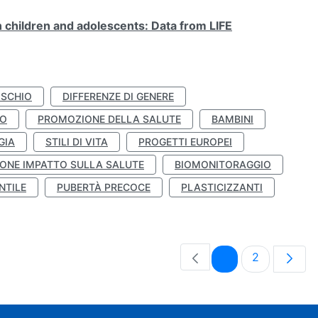
n children and adolescents: Data from LIFE
ISCHIO
DIFFERENZE DI GENERE
TO
PROMOZIONE DELLA SALUTE
BAMBINI
GIA
STILI DI VITA
PROGETTI EUROPEI
ONE IMPATTO SULLA SALUTE
BIOMONITORAGGIO
NTILE
PUBERTÀ PRECOCE
PLASTICIZZANTI
Pagina
Pagina
1
2