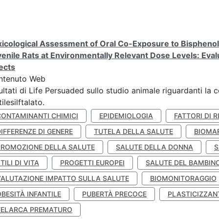
icological Assessment of Oral Co-Exposure to Bisphenol 
enile Rats at Environmentally Relevant Dose Levels: Evalu
ects
ntenuto Web
ultati di Life Persuaded sullo studio animale riguardanti la 
tilesilftalato.
CONTAMINANTI CHIMICI
EPIDEMIOLOGIA
FATTORI DI R
IFFERENZE DI GENERE
TUTELA DELLA SALUTE
BIOMA
PROMOZIONE DELLA SALUTE
SALUTE DELLA DONNA
S
TILI DI VITA
PROGETTI EUROPEI
SALUTE DEL BAMBIN
VALUTAZIONE IMPATTO SULLA SALUTE
BIOMONITORAGGIO
BESITÀ INFANTILE
PUBERTÀ PRECOCE
PLASTICIZZAN
TELARCA PREMATURO