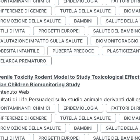
CONTAMINANTI CHIMICI
EPIDEMIOLOGIA
FATTORI DI R
IFFERENZE DI GENERE
TUTELA DELLA SALUTE
BIOMA
PROMOZIONE DELLA SALUTE
BAMBINI
SALUTE DELLA
TILI DI VITA
PROGETTI EUROPEI
SALUTE DEL BAMBIN
VALUTAZIONE IMPATTO SULLA SALUTE
BIOMONITORAGGIO
BESITÀ INFANTILE
PUBERTÀ PRECOCE
PLASTICIZZAN
TELARCA PREMATURO
enile Toxicity Rodent Model to Study Toxicological Effec
lian Children Biomonitoring Study
ntenuto Web
ultati di Life Persuaded sullo studio animale derivanti dall'
CONTAMINANTI CHIMICI
EPIDEMIOLOGIA
FATTORI DI R
IFFERENZE DI GENERE
TUTELA DELLA SALUTE
BIOMA
PROMOZIONE DELLA SALUTE
BAMBINI
SALUTE DELLA
TILI DI VITA
PROGETTI EUROPEI
SALUTE DEL BAMBIN