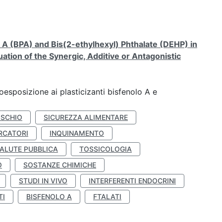
A (BPA) and Bis(2-ethylhexyl) Phthalate (DEHP) in
ation of the Synergic, Additive or Antagonistic
coesposizione ai plasticizanti bisfenolo A e
ISCHIO
SICUREZZA ALIMENTARE
RCATORI
INQUINAMENTO
ALUTE PUBBLICA
TOSSICOLOGIA
O
SOSTANZE CHIMICHE
STUDI IN VIVO
INTERFERENTI ENDOCRINI
TI
BISFENOLO A
FTALATI