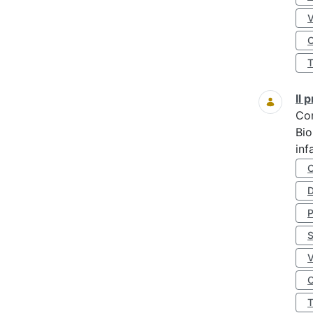
O
Il
Co
Bio
inf
D
S
O