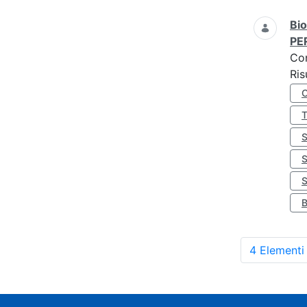
Bio
PE
Co
Ris
S
4 Elementi