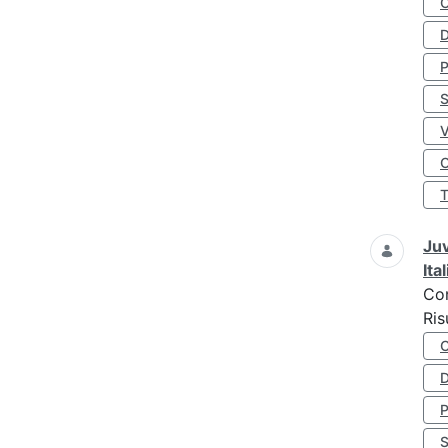
D
S
O
Juv
Ita
Co
Ris
D
S