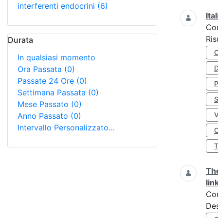
interferenti endocrini
(6)
Ita
Co
Ris
Durata
In qualsiasi momento
D
Ora Passata
(0)
Passate 24 Ore
(0)
Settimana Passata
(0)
S
Mese Passato
(0)
Anno Passato
(0)
Intervallo Personalizzato…
O
The
lin
Co
Des