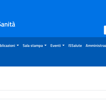
Sanità
blicazioni
Sala stampa
Eventi
ISSalute
Amministraz
enti