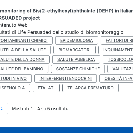
monitoring of Bis(2-ethylhexyl)phthalate (DEHP) in Italia
RSUADED project
ntenuto Web
ultati di Life Persuaded dello studio di biomonitoraggio
CONTAMINANTI CHIMICI
EPIDEMIOLOGIA
FATTORI DI R
TUTELA DELLA SALUTE
BIOMARCATORI
INQUINAMEN
SALUTE DELLA DONNA
SALUTE PUBBLICA
TOSSICOLO
SALUTE DEL BAMBINO
SOSTANZE CHIMICHE
VALUTAZI
TUDI IN VIVO
INTERFERENTI ENDOCRINI
OBESITÀ INFA
BISFENOLO A
FTALATI
TELARCA PREMATURO
Mostrati 1 - 4 su 6 risultati.