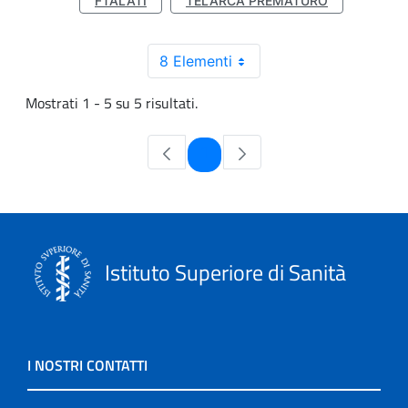
FTALATI
TELARCA PREMATURO
8 Elementi
Mostrati 1 - 5 su 5 risultati.
Pagina
1
Istituto Superiore di Sanità
I NOSTRI CONTATTI