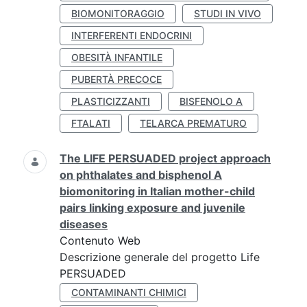
BIOMONITORAGGIO
STUDI IN VIVO
INTERFERENTI ENDOCRINI
OBESITÀ INFANTILE
PUBERTÀ PRECOCE
PLASTICIZZANTI
BISFENOLO A
FTALATI
TELARCA PREMATURO
The LIFE PERSUADED project approach
on phthalates and bisphenol A
biomonitoring in Italian mother-child
pairs linking exposure and juvenile
diseases
Contenuto Web
Descrizione generale del progetto Life
PERSUADED
CONTAMINANTI CHIMICI