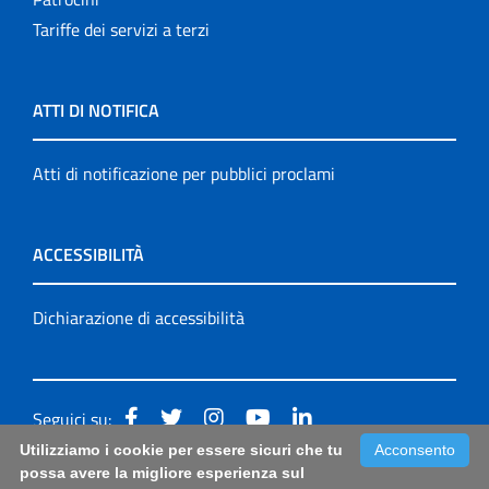
Tariffe dei servizi a terzi
ATTI DI NOTIFICA
Atti di notificazione per pubblici proclami
ACCESSIBILITÀ
Dichiarazione di accessibilità
Seguici su:
Utilizziamo i cookie per essere sicuri che tu
Acconsento
Accessibilità: form di segnalazione di prima istanza per
possa avere la migliore esperienza sul