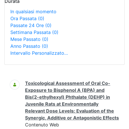
Durata
In qualsiasi momento
Ora Passata
(0)
Passate 24 Ore
(0)
Settimana Passata
(0)
Mese Passato
(0)
Anno Passato
(0)
Intervallo Personalizzato…
Ricerca
Toxicological Assessment of Oral Co-
Exposure to Bisphenol A (BPA) and
Bis(2-ethylhexyl) Phthalate (DEHP) in
Juvenile Rats at Environmentally
Relevant Dose Levels: Evaluation of the
Synergic, Additive or Antagonistic Effects
Contenuto Web