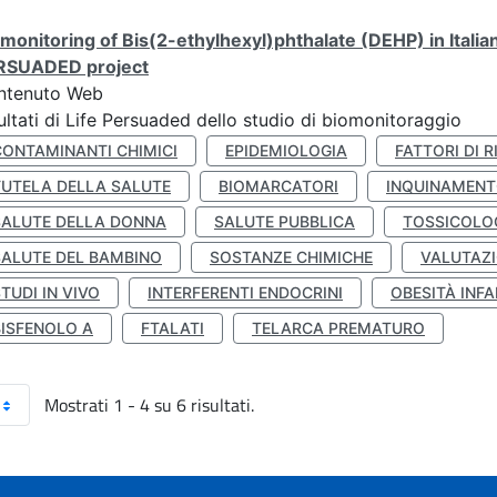
monitoring of Bis(2-ethylhexyl)phthalate (DEHP) in Italia
RSUADED project
ntenuto Web
ultati di Life Persuaded dello studio di biomonitoraggio
CONTAMINANTI CHIMICI
EPIDEMIOLOGIA
FATTORI DI R
TUTELA DELLA SALUTE
BIOMARCATORI
INQUINAMEN
SALUTE DELLA DONNA
SALUTE PUBBLICA
TOSSICOLO
SALUTE DEL BAMBINO
SOSTANZE CHIMICHE
VALUTAZI
TUDI IN VIVO
INTERFERENTI ENDOCRINI
OBESITÀ INFA
BISFENOLO A
FTALATI
TELARCA PREMATURO
Mostrati 1 - 4 su 6 risultati.