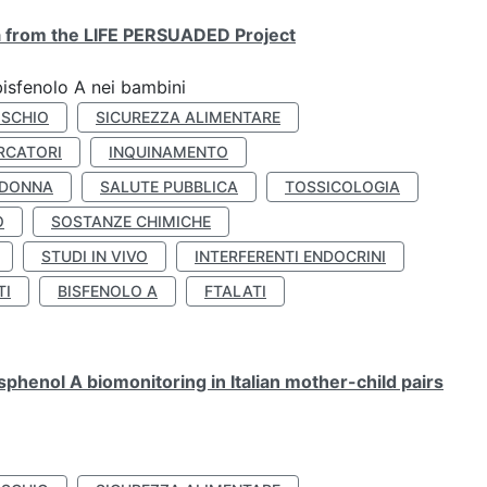
ta from the LIFE PERSUADED Project
bisfenolo A nei bambini
ISCHIO
SICUREZZA ALIMENTARE
RCATORI
INQUINAMENTO
 DONNA
SALUTE PUBBLICA
TOSSICOLOGIA
O
SOSTANZE CHIMICHE
STUDI IN VIVO
INTERFERENTI ENDOCRINI
TI
BISFENOLO A
FTALATI
henol A biomonitoring in Italian mother-child pairs