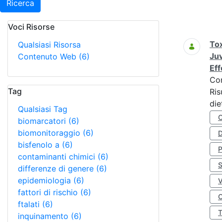
Ricerca
Voci Risorse
Ricerca
Tox
Qualsiasi Risorsa
Juv
Contenuto Web
(6)
Eff
Co
Tag
Ris
die
Qualsiasi Tag
biomarcatori
(6)
biomonitoraggio
(6)
D
bisfenolo a
(6)
contaminanti chimici
(6)
S
differenze di genere
(6)
epidemiologia
(6)
fattori di rischio
(6)
O
ftalati
(6)
inquinamento
(6)