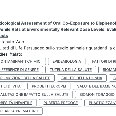
icological Assessment of Oral Co-Exposure to Bisphenol 
enile Rats at Environmentally Relevant Dose Levels: Evalu
ects
ntenuto Web
ultati di Life Persuaded sullo studio animale riguardanti la 
tilesilftalato.
CONTAMINANTI CHIMICI
EPIDEMIOLOGIA
FATTORI DI R
IFFERENZE DI GENERE
TUTELA DELLA SALUTE
BIOMA
PROMOZIONE DELLA SALUTE
SALUTE DELLA DONNA
S
TILI DI VITA
PROGETTI EUROPEI
SALUTE DEL BAMBIN
VALUTAZIONE IMPATTO SULLA SALUTE
BIOMONITORAGGIO
BESITÀ INFANTILE
PUBERTÀ PRECOCE
PLASTICIZZAN
TELARCA PREMATURO