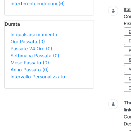
interferenti endocrini
(6)
Ita
Co
Ris
Durata
In qualsiasi momento
D
Ora Passata
(0)
Passate 24 Ore
(0)
Settimana Passata
(0)
S
Mese Passato
(0)
Anno Passato
(0)
Intervallo Personalizzato…
O
The
lin
Co
Des