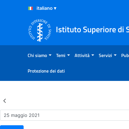
Salta al Contenuto
Salta al Footer
Istituto Superiore di 
Chi siamo
Temi
Attività
Servizi
Pub
Protezione dei dati
Risultati della Ricerca - Ev