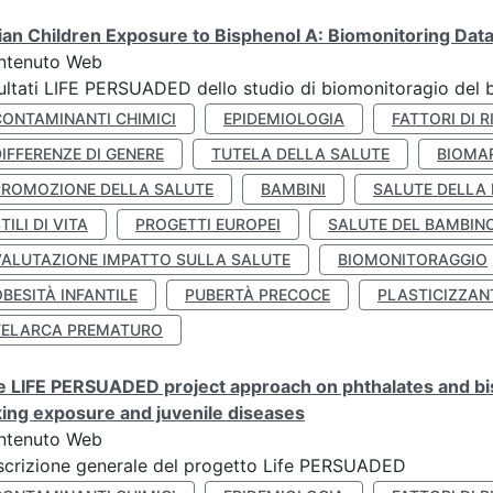
lian Children Exposure to Bisphenol A: Biomonitoring Da
ntenuto Web
ultati LIFE PERSUADED dello studio di biomonitoragio del 
CONTAMINANTI CHIMICI
EPIDEMIOLOGIA
FATTORI DI R
IFFERENZE DI GENERE
TUTELA DELLA SALUTE
BIOMA
PROMOZIONE DELLA SALUTE
BAMBINI
SALUTE DELLA
TILI DI VITA
PROGETTI EUROPEI
SALUTE DEL BAMBIN
VALUTAZIONE IMPATTO SULLA SALUTE
BIOMONITORAGGIO
BESITÀ INFANTILE
PUBERTÀ PRECOCE
PLASTICIZZAN
TELARCA PREMATURO
 LIFE PERSUADED project approach on phthalates and bisp
king exposure and juvenile diseases
ntenuto Web
crizione generale del progetto Life PERSUADED