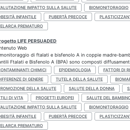
VALUTAZIONE IMPATTO SULLA SALUTE
BIOMONITORAGGIO
BESITÀ INFANTILE
PUBERTÀ PRECOCE
PLASTICIZZAN
TELARCA PREMATURO
 progetto LIFE PERSUADED
ntenuto Web
monitoraggio di ftalati e bisfenolo A in coppie madre-bamb
antili Ftalati e Bisfenolo A (BPA) sono composti diffusamente 
CONTAMINANTI CHIMICI
EPIDEMIOLOGIA
FATTORI DI R
IFFERENZE DI GENERE
TUTELA DELLA SALUTE
BIOMA
PROMOZIONE DELLA SALUTE
SALUTE DELLA DONNA
S
TILI DI VITA
PROGETTI EUROPEI
SALUTE DEL BAMBIN
VALUTAZIONE IMPATTO SULLA SALUTE
BIOMONITORAGGIO
BESITÀ INFANTILE
PUBERTÀ PRECOCE
PLASTICIZZAN
TELARCA PREMATURO