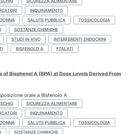
ISCHIO
SICUREZZA ALIMENTARE
RCATORI
INQUINAMENTO
 DONNA
SALUTE PUBBLICA
TOSSICOLOGIA
O
SOSTANZE CHIMICHE
STUDI IN VIVO
INTERFERENTI ENDOCRINI
TI
BISFENOLO A
FTALATI
ts of Bisphenol A (BPA) at Dose Levels Derived From
esposizione orale a Bisfenolo A
ISCHIO
SICUREZZA ALIMENTARE
RCATORI
INQUINAMENTO
 DONNA
SALUTE PUBBLICA
TOSSICOLOGIA
O
SOSTANZE CHIMICHE