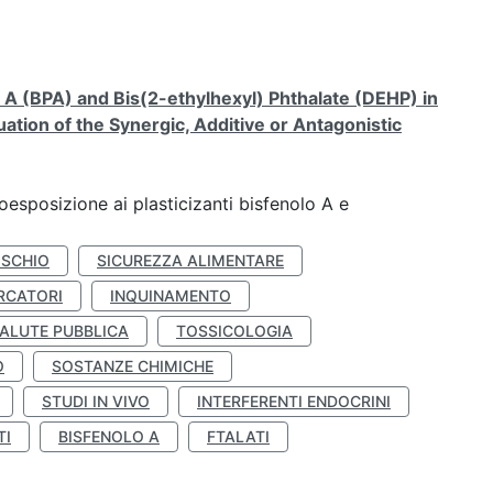
A (BPA) and Bis(2-ethylhexyl) Phthalate (DEHP) in
ation of the Synergic, Additive or Antagonistic
coesposizione ai plasticizanti bisfenolo A e
ISCHIO
SICUREZZA ALIMENTARE
RCATORI
INQUINAMENTO
ALUTE PUBBLICA
TOSSICOLOGIA
O
SOSTANZE CHIMICHE
STUDI IN VIVO
INTERFERENTI ENDOCRINI
TI
BISFENOLO A
FTALATI