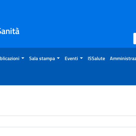
Sanità
blicazioni
Sala stampa
Eventi
ISSalute
Amministraz
enti