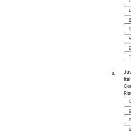
D
S
O
Juv
Ita
Co
Ris
D
S