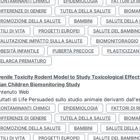
CONTAMINANTI CHIMICI
EPIDEMIOLOGIA
FATTORI DI R
IFFERENZE DI GENERE
TUTELA DELLA SALUTE
BIOMA
PROMOZIONE DELLA SALUTE
BAMBINI
SALUTE DELLA
TILI DI VITA
PROGETTI EUROPEI
SALUTE DEL BAMBIN
VALUTAZIONE IMPATTO SULLA SALUTE
BIOMONITORAGGIO
BESITÀ INFANTILE
PUBERTÀ PRECOCE
PLASTICIZZAN
TELARCA PREMATURO
enile Toxicity Rodent Model to Study Toxicological Effec
lian Children Biomonitoring Study
ntenuto Web
ultati di Life Persuaded sullo studio animale derivanti dall'
CONTAMINANTI CHIMICI
EPIDEMIOLOGIA
FATTORI DI R
IFFERENZE DI GENERE
TUTELA DELLA SALUTE
BIOMA
PROMOZIONE DELLA SALUTE
BAMBINI
SALUTE DELLA
TILI DI VITA
PROGETTI EUROPEI
SALUTE DEL BAMBIN