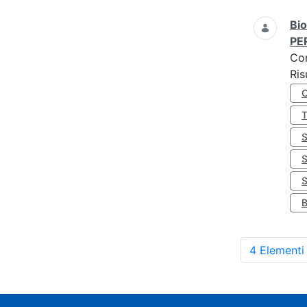
Bio
PE
Co
Ris
S
4 Elementi