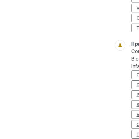
O
Il
Co
Bio
inf
D
S
O