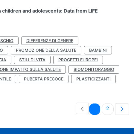
n children and adolescents: Data from LIFE
ISCHIO
DIFFERENZE DI GENERE
TO
PROMOZIONE DELLA SALUTE
BAMBINI
GIA
STILI DI VITA
PROGETTI EUROPEI
ONE IMPATTO SULLA SALUTE
BIOMONITORAGGIO
NTILE
PUBERTÀ PRECOCE
PLASTICIZZANTI
Pagina
Pagina
1
2