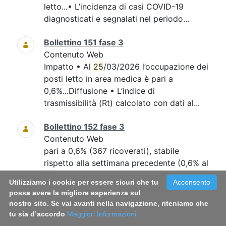
letto...• L’incidenza di casi COVID-19
diagnosticati e segnalati nel periodo...
Bollettino 151 fase 3
Contenuto Web
Impatto • Al
25
/03/2026 l’occupazione dei
posti letto in area medica è pari a
0,6%...Diffusione • L’indice di
trasmissibilità (Rt) calcolato con dati al...
Bollettino 152 fase 3
Contenuto Web
pari a 0,6% (367 ricoverati), stabile
rispetto alla settimana precedente (0,6% al
25
...intensiva, pari a 0,2% (18 ricoverati),
Utilizziamo i cookie per essere sicuri che tu
Acconsento
rispetto alla settimana precedente (0,2%
possa avere la migliore esperienza sul
al...
nostro sito. Se vai avanti nella navigazione, riteniamo che
tu sia d’accordo
Maggiori Informazioni
Bollettino 148 fase 3