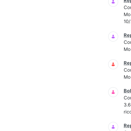
Re
Co
Mon
10/
Re
Co
Mon
Re
Co
Mon
Bol
Co
3.6
ric
Re