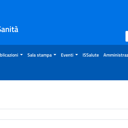
Sanità
blicazioni
Sala stampa
Eventi
ISSalute
Amministraz
enti