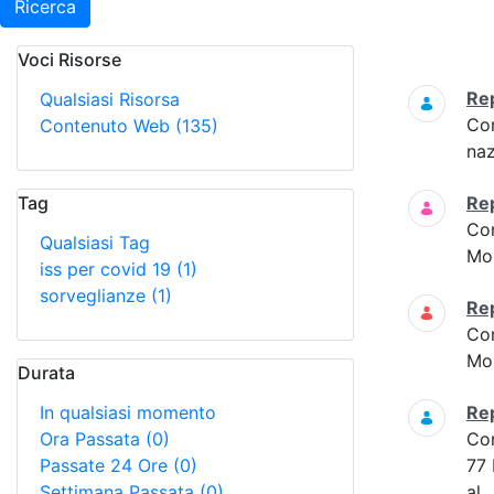
Ricerca
Voci Risorse
Ricerca
Re
Qualsiasi Risorsa
Co
Contenuto Web
(135)
naz
Tag
Re
Co
Qualsiasi Tag
Mon
iss per covid 19
(1)
sorveglianze
(1)
Re
Co
Mon
Durata
In qualsiasi momento
Re
Ora Passata
(0)
Co
Passate 24 Ore
(0)
77 
Settimana Passata
(0)
al...