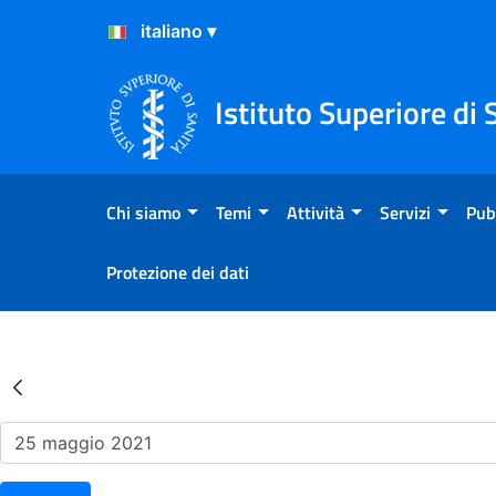
Salta al Contenuto
Salta al Footer
Istituto Superiore di 
Chi siamo
Temi
Attività
Servizi
Pub
Protezione dei dati
Risultati della Ricerca - Ev