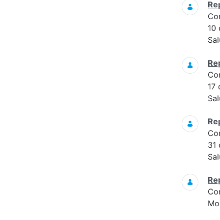
Re
Co
10
Sal
Re
Co
17
Sal
Re
Co
31
Sal
Re
Co
Mon