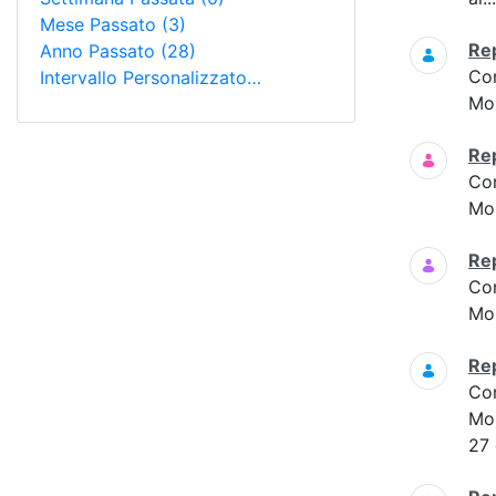
Mese Passato
(3)
Re
Anno Passato
(28)
Co
Intervallo Personalizzato…
Mon
Re
Co
Mon
Re
Co
Mon
Re
Co
Mon
27 