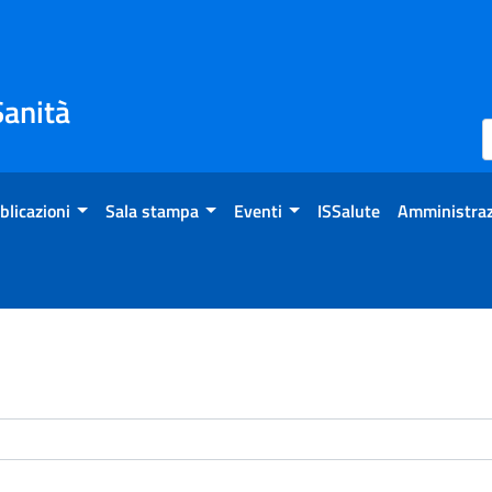
Sanità
blicazioni
Sala stampa
Eventi
ISSalute
Amministraz
enti