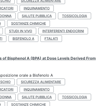
ISCHIO
SICUREZZA ALIMENTARE
RCATORI
INQUINAMENTO
 DONNA
SALUTE PUBBLICA
TOSSICOLOGIA
O
SOSTANZE CHIMICHE
STUDI IN VIVO
INTERFERENTI ENDOCRINI
TI
BISFENOLO A
FTALATI
ts of Bisphenol A (BPA) at Dose Levels Derived From
esposizione orale a Bisfenolo A
ISCHIO
SICUREZZA ALIMENTARE
RCATORI
INQUINAMENTO
 DONNA
SALUTE PUBBLICA
TOSSICOLOGIA
O
SOSTANZE CHIMICHE