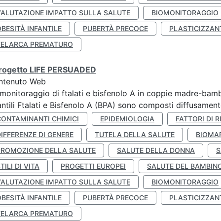
VALUTAZIONE IMPATTO SULLA SALUTE
BIOMONITORAGGIO
BESITÀ INFANTILE
PUBERTÀ PRECOCE
PLASTICIZZAN
TELARCA PREMATURO
 progetto LIFE PERSUADED
ntenuto Web
monitoraggio di ftalati e bisfenolo A in coppie madre-bamb
antili Ftalati e Bisfenolo A (BPA) sono composti diffusamente 
CONTAMINANTI CHIMICI
EPIDEMIOLOGIA
FATTORI DI R
IFFERENZE DI GENERE
TUTELA DELLA SALUTE
BIOMA
PROMOZIONE DELLA SALUTE
SALUTE DELLA DONNA
S
TILI DI VITA
PROGETTI EUROPEI
SALUTE DEL BAMBIN
VALUTAZIONE IMPATTO SULLA SALUTE
BIOMONITORAGGIO
BESITÀ INFANTILE
PUBERTÀ PRECOCE
PLASTICIZZAN
TELARCA PREMATURO