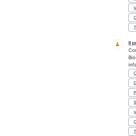
O
Il
Co
Bio
inf
D
S
O