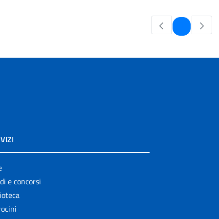
Pagina
1
VIZI
e
di e concorsi
ioteca
ocini