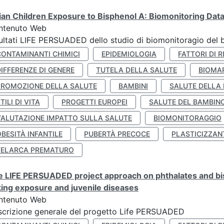
lian Children Exposure to Bisphenol A: Biomonitoring Da
ntenuto Web
ultati LIFE PERSUADED dello studio di biomonitoragio del 
CONTAMINANTI CHIMICI
EPIDEMIOLOGIA
FATTORI DI R
IFFERENZE DI GENERE
TUTELA DELLA SALUTE
BIOMA
PROMOZIONE DELLA SALUTE
BAMBINI
SALUTE DELLA
TILI DI VITA
PROGETTI EUROPEI
SALUTE DEL BAMBIN
VALUTAZIONE IMPATTO SULLA SALUTE
BIOMONITORAGGIO
BESITÀ INFANTILE
PUBERTÀ PRECOCE
PLASTICIZZAN
TELARCA PREMATURO
 LIFE PERSUADED project approach on phthalates and bisp
king exposure and juvenile diseases
ntenuto Web
crizione generale del progetto Life PERSUADED