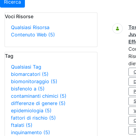
Ricerca
Voci Risorse
Ricerca
Tox
Qualsiasi Risorsa
Juv
Contenuto Web
(5)
Eff
Co
Tag
Ris
die
Qualsiasi Tag
biomarcatori
(5)
biomonitoraggio
(5)
D
bisfenolo a
(5)
contaminanti chimici
(5)
S
differenze di genere
(5)
epidemiologia
(5)
fattori di rischio
(5)
O
ftalati
(5)
inquinamento
(5)