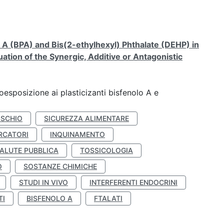
A (BPA) and Bis(2-ethylhexyl) Phthalate (DEHP) in
ation of the Synergic, Additive or Antagonistic
coesposizione ai plasticizanti bisfenolo A e
ISCHIO
SICUREZZA ALIMENTARE
RCATORI
INQUINAMENTO
ALUTE PUBBLICA
TOSSICOLOGIA
O
SOSTANZE CHIMICHE
STUDI IN VIVO
INTERFERENTI ENDOCRINI
TI
BISFENOLO A
FTALATI