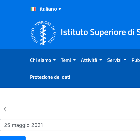
Salta al Contenuto
Salta al Footer
Istituto Superiore di 
Chi siamo
Temi
Attività
Servizi
Pub
Protezione dei dati
Risultati della Ricerca - Ev