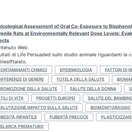
icological Assessment of Oral Co-Exposure to Bisphenol 
enile Rats at Environmentally Relevant Dose Levels: Evalu
ects
ntenuto Web
ultati di Life Persuaded sullo studio animale riguardanti la 
tilesilftalato.
CONTAMINANTI CHIMICI
EPIDEMIOLOGIA
FATTORI DI R
IFFERENZE DI GENERE
TUTELA DELLA SALUTE
BIOMA
PROMOZIONE DELLA SALUTE
SALUTE DELLA DONNA
S
TILI DI VITA
PROGETTI EUROPEI
SALUTE DEL BAMBIN
VALUTAZIONE IMPATTO SULLA SALUTE
BIOMONITORAGGIO
BESITÀ INFANTILE
PUBERTÀ PRECOCE
PLASTICIZZAN
TELARCA PREMATURO