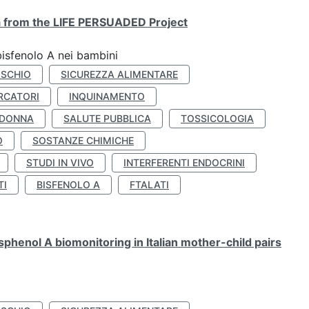
ta from the LIFE PERSUADED Project
bisfenolo A nei bambini
ISCHIO
SICUREZZA ALIMENTARE
RCATORI
INQUINAMENTO
 DONNA
SALUTE PUBBLICA
TOSSICOLOGIA
O
SOSTANZE CHIMICHE
STUDI IN VIVO
INTERFERENTI ENDOCRINI
TI
BISFENOLO A
FTALATI
henol A biomonitoring in Italian mother-child pairs