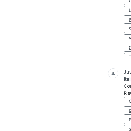
D
S
O
Juv
Ita
Co
Ris
D
S