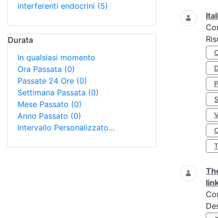
interferenti endocrini
(5)
Ita
Co
Ris
Durata
In qualsiasi momento
D
Ora Passata
(0)
Passate 24 Ore
(0)
Settimana Passata
(0)
S
Mese Passato
(0)
Anno Passato
(0)
Intervallo Personalizzato…
O
The
lin
Co
Des