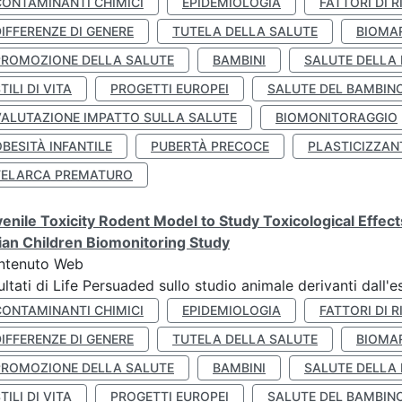
CONTAMINANTI CHIMICI
EPIDEMIOLOGIA
FATTORI DI R
IFFERENZE DI GENERE
TUTELA DELLA SALUTE
BIOMA
PROMOZIONE DELLA SALUTE
BAMBINI
SALUTE DELLA
TILI DI VITA
PROGETTI EUROPEI
SALUTE DEL BAMBIN
VALUTAZIONE IMPATTO SULLA SALUTE
BIOMONITORAGGIO
BESITÀ INFANTILE
PUBERTÀ PRECOCE
PLASTICIZZAN
TELARCA PREMATURO
enile Toxicity Rodent Model to Study Toxicological Effec
lian Children Biomonitoring Study
ntenuto Web
ultati di Life Persuaded sullo studio animale derivanti dall'
CONTAMINANTI CHIMICI
EPIDEMIOLOGIA
FATTORI DI R
IFFERENZE DI GENERE
TUTELA DELLA SALUTE
BIOMA
PROMOZIONE DELLA SALUTE
BAMBINI
SALUTE DELLA
TILI DI VITA
PROGETTI EUROPEI
SALUTE DEL BAMBIN