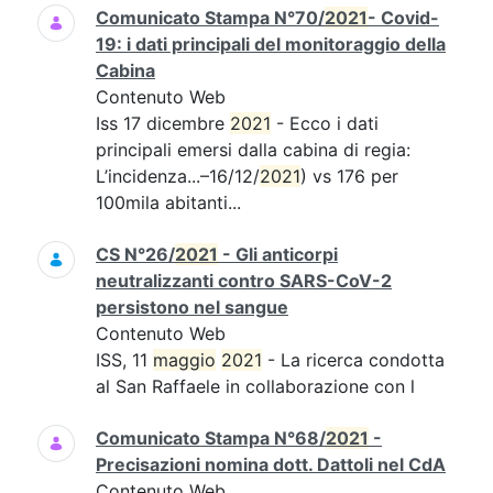
Comunicato Stampa N°70/
2021
- Covid-
19: i dati principali del monitoraggio della
Cabina
Contenuto Web
Iss 17 dicembre
2021
- Ecco i dati
principali emersi dalla cabina di regia:
L’incidenza...–16/12/
2021
) vs 176 per
100mila abitanti...
CS N°26/
2021
- Gli anticorpi
neutralizzanti contro SARS-CoV-2
persistono nel sangue
Contenuto Web
ISS, 11
maggio
2021
- La ricerca condotta
al San Raffaele in collaborazione con l
Comunicato Stampa N°68/
2021
-
Precisazioni nomina dott. Dattoli nel CdA
Contenuto Web