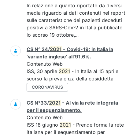
In relazione a quanto riportato da diversi
media riguardo ai dati contenuti nel report
sulle caratteristiche dei pazienti deceduti
positivi a SARS-CoV-2 in Italia pubblicato
lo scorso 19 ottobre,...
CS N° 24/
2021
- Covid-19: in Italia la
‘variante inglese’ all’91,6%.
Contenuto Web
ISS, 30 aprile
2021
- In Italia al 15 aprile
scorso la prevalenza della cosiddetta
CORONAVIRUS
CS N°33/
2021
- Al via la rete integrata
per il sequenziamento.
Contenuto Web
ISS 18 giugno
2021
- Prende forma la rete
italiana per il sequenziamento per