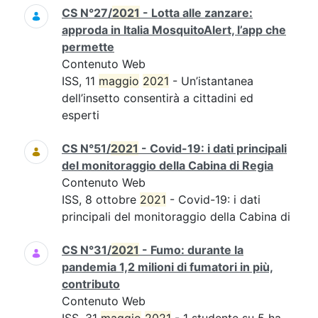
CS N°27/
2021
- Lotta alle zanzare:
approda in Italia MosquitoAlert, l’app che
permette
Contenuto Web
ISS, 11
maggio
2021
- Un’istantanea
dell’insetto consentirà a cittadini ed
esperti
CS N°51/
2021
- Covid-19: i dati principali
del monitoraggio della Cabina di Regia
Contenuto Web
ISS, 8 ottobre
2021
- Covid-19: i dati
principali del monitoraggio della Cabina di
CS N°31/
2021
- Fumo: durante la
pandemia 1,2 milioni di fumatori in più,
contributo
Contenuto Web