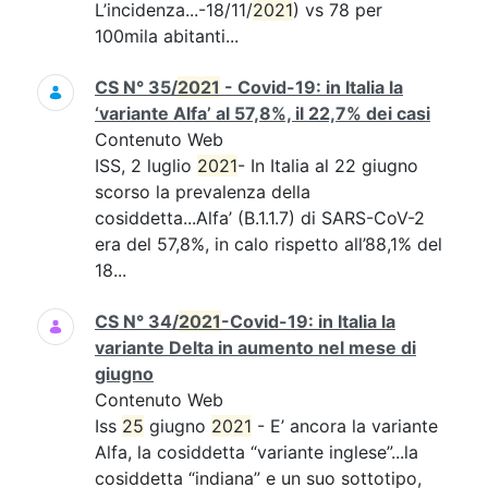
L’incidenza...-18/11/
2021
) vs 78 per
100mila abitanti...
CS N° 35/
2021
- Covid-19: in Italia la
‘variante Alfa’ al 57,8%, il 22,7% dei casi
Contenuto Web
ISS, 2 luglio
2021
- In Italia al 22 giugno
scorso la prevalenza della
cosiddetta...Alfa’ (B.1.1.7) di SARS-CoV-2
era del 57,8%, in calo rispetto all’88,1% del
18...
CS N° 34/
2021
-Covid-19: in Italia la
variante Delta in aumento nel mese di
giugno
Contenuto Web
Iss
25
giugno
2021
- E’ ancora la variante
Alfa, la cosiddetta “variante inglese”...la
cosiddetta “indiana” e un suo sottotipo,