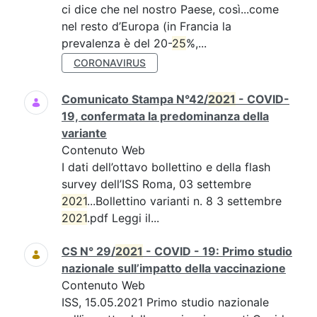
ci dice che nel nostro Paese, così...come
nel resto d’Europa (in Francia la
prevalenza è del 20-
25
%,...
CORONAVIRUS
Comunicato Stampa N°42/
2021
- COVID-
19, confermata la predominanza della
variante
Contenuto Web
I dati dell’ottavo bollettino e della flash
survey dell’ISS Roma, 03 settembre
2021
...Bollettino varianti n. 8 3 settembre
2021
.pdf Leggi il...
CS N° 29/
2021
- COVID - 19: Primo studio
nazionale sull’impatto della vaccinazione
Contenuto Web
ISS, 15.05.2021 Primo studio nazionale