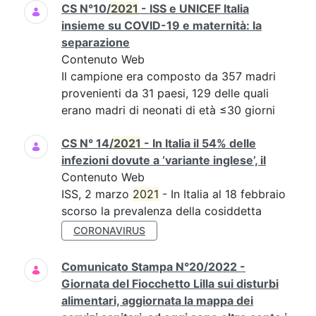
CS N°10/
2021
- ISS e UNICEF Italia
insieme su COVID-19 e maternità: la
separazione
Contenuto Web
Il campione era composto da 357 madri
provenienti da 31 paesi, 129 delle quali
erano madri di neonati di età ≤30 giorni
CS N° 14/
2021
- In Italia il 54% delle
infezioni dovute a ‘variante inglese’, il
Contenuto Web
ISS, 2 marzo
2021
- In Italia al 18 febbraio
scorso la prevalenza della cosiddetta
CORONAVIRUS
Comunicato Stampa N°20/2022 -
Giornata del Fiocchetto Lilla sui disturbi
alimentari, aggiornata la mappa dei