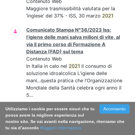
Contenuto Web
Maggiore trasmissibilità valutata per la
‘inglese’ del 37% - ISS, 30 marzo
2021
Comunicato Stampa N°36/2023 Iss:
l’igiene delle mani salva milioni di vite, al
via il primo corso di Formazione A
Distanza (FAD) sul tema
Contenuto Web
In Italia in calo nel
2021
il consumo di
soluzione idroalcolica L'igiene delle
mani...questa pratica che l’Organizzazione
Mondiale della Sanità celebra ogni anno il
5...
Comunicato Stampa N°39/2022 - Fumo:
Utilizziamo i cookie per essere sicuri che tu
Acconsento
possa avere la migliore esperienza sul
in Italia circa 800mila fumatori in più
nostro sito. Se vai avanti nella navigazione, riteniamo che
rispetto al 2019. Triplicato il consumo di
tu sia d’accordo
Maggiori Informazioni
sigarette a tabacco riscaldato