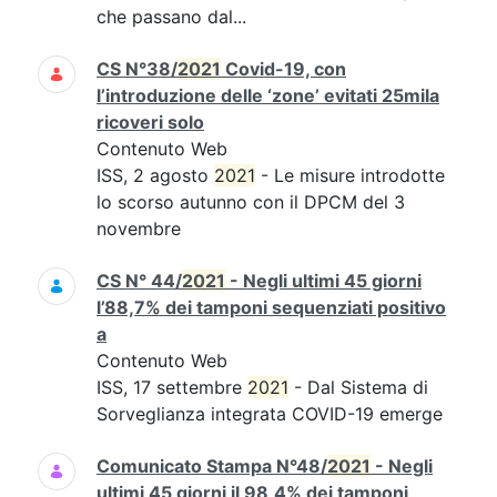
che passano dal...
CS N°38/
2021
Covid-19, con
l’introduzione delle ‘zone’ evitati 25mila
ricoveri solo
Contenuto Web
ISS, 2 agosto
2021
- Le misure introdotte
lo scorso autunno con il DPCM del 3
novembre
CS N° 44/
2021
- Negli ultimi 45 giorni
l’88,7% dei tamponi sequenziati positivo
a
Contenuto Web
ISS, 17 settembre
2021
- Dal Sistema di
Sorveglianza integrata COVID-19 emerge
Comunicato Stampa N°48/
2021
- Negli
ultimi 45 giorni il 98,4% dei tamponi