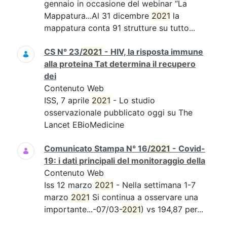
gennaio in occasione del webinar “La
Mappatura...Al 31 dicembre
2021
la
mappatura conta 91 strutture su tutto...
CS N° 23/
2021
- HIV, la risposta immune
alla proteina Tat determina il recupero
dei
Contenuto Web
ISS, 7 aprile
2021
- Lo studio
osservazionale pubblicato oggi su The
Lancet EBioMedicine
Comunicato Stampa N° 16/
2021
- Covid-
19: i dati principali del monitoraggio della
Contenuto Web
Iss 12 marzo
2021
- Nella settimana 1-7
marzo
2021
Si continua a osservare una
importante...-07/03-
2021
) vs 194,87 per...