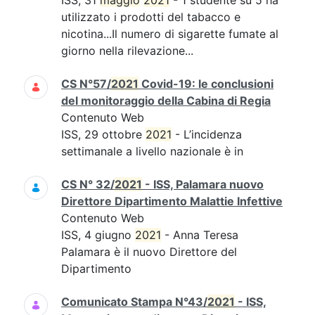
ISS, 31
maggio
2021
- 1 studente su 5 ha
utilizzato i prodotti del tabacco e
nicotina...Il numero di sigarette fumate al
giorno nella rilevazione...
CS N°57/
2021
Covid-19: le conclusioni
del monitoraggio della Cabina di Regia
Contenuto Web
ISS, 29 ottobre
2021
- L’incidenza
settimanale a livello nazionale è in
CS N° 32/
2021
- ISS, Palamara nuovo
Direttore Dipartimento Malattie Infettive
Contenuto Web
ISS, 4 giugno
2021
- Anna Teresa
Palamara è il nuovo Direttore del
Dipartimento
Comunicato Stampa N°43/
2021
- ISS,