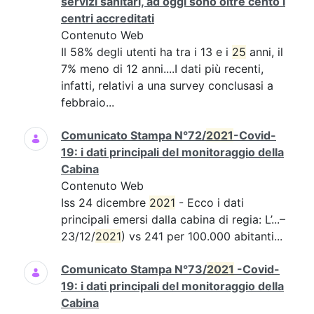
servizi sanitari, ad oggi sono oltre cento i
centri accreditati
Contenuto Web
Il 58% degli utenti ha tra i 13 e i
25
anni, il
7% meno di 12 anni....I dati più recenti,
infatti, relativi a una survey conclusasi a
febbraio...
Comunicato Stampa N°72/
2021
-Covid-
19: i dati principali del monitoraggio della
Cabina
Contenuto Web
Iss 24 dicembre
2021
- Ecco i dati
principali emersi dalla cabina di regia: L’...–
23/12/
2021
) vs 241 per 100.000 abitanti...
Comunicato Stampa N°73/
2021
-Covid-
19: i dati principali del monitoraggio della
Cabina